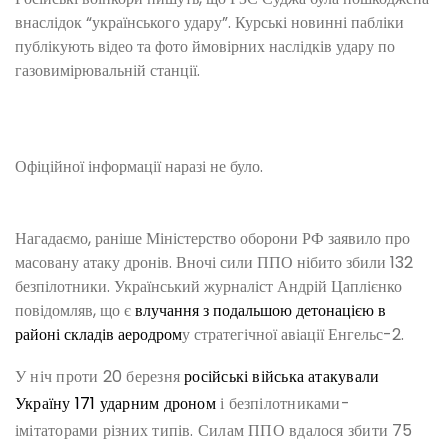
внаслідок “українського удару”. Курські новинні пабліки
публікують відео та фото ймовірних наслідків удару по
газовимірювальній станції.
Офіційної інформації наразі не було.
Нагадаємо, раніше Міністерство оборони РФ заявило про
масовану атаку дронів. Вночі сили ППО нібито збили 132
безпілотники. Український журналіст Андрій Цаплієнко
повідомляв, що є
влучання з подальшою детонацією в
районі складів аеродром
у стратегічної авіації Енгельс-2.
У ніч проти 20 березня
російські війська атакували
Україну 171 ударним дроном
і безпілотниками-
імітаторами різних типів. Силам ППО вдалося збити 75