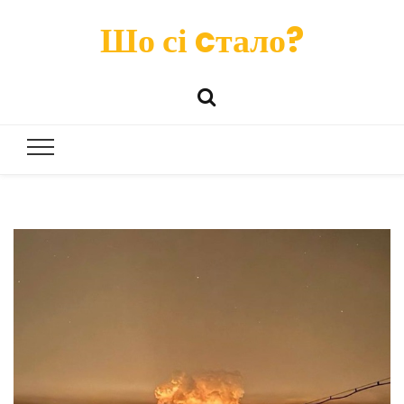
Шо сі cтало?