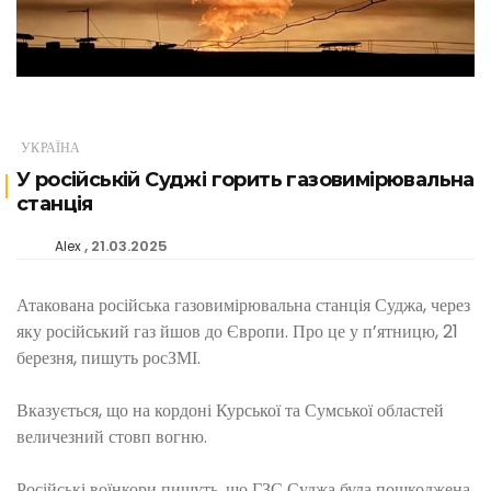
УКРАЇНА
У російській Суджі горить газовимірювальна
станція
21.03.2025
Alex
Атакована російська газовимірювальна станція Суджа, через
яку російський газ йшов до Європи. Про це у п’ятницю, 21
березня, пишуть росЗМІ.
Вказується, що на кордоні Курської та Сумської областей
величезний стовп вогню.
Російські воїнкори пишуть, що ГЗС Суджа була пошкоджена