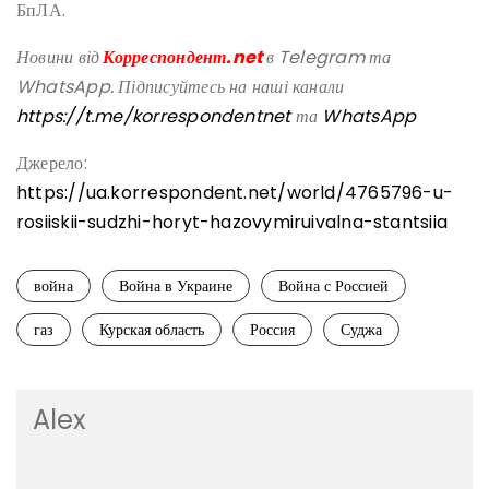
БпЛА.
Новини від
Корреспондент.net
в Telegram та
WhatsApp. Підписуйтесь на наші канали
https://t.me/korrespondentnet
та
WhatsApp
Джерело:
https://ua.korrespondent.net/world/4765796-u-
rosiiskii-sudzhi-horyt-hazovymiruivalna-stantsiia
война
Война в Украине
Война с Россией
газ
Курская область
Россия
Суджа
Alex