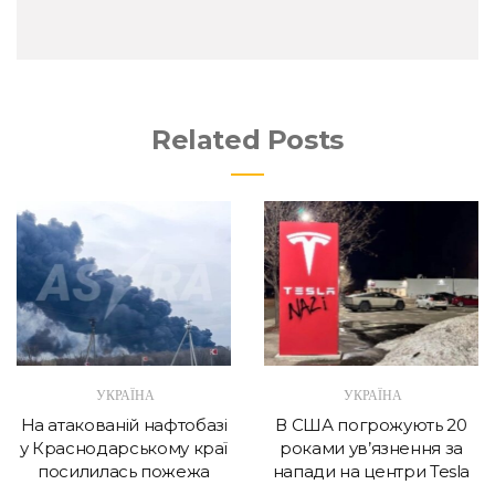
Related Posts
УКРАЇНА
УКРАЇНА
На атакованій нафтобазі
В США погрожують 20
у Краснодарському краї
роками ув’язнення за
посилилась пожежа
напади на центри Tesla