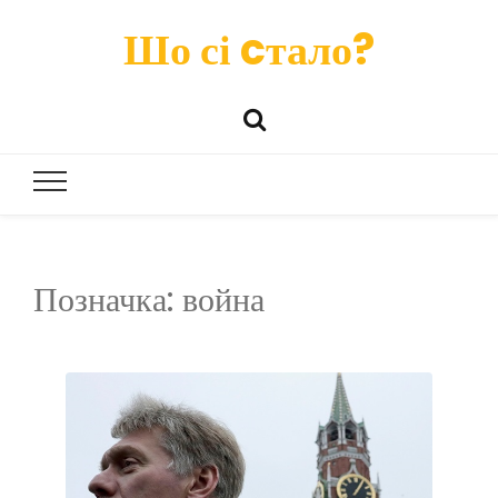
Шо сі cтало?
Позначка:
война