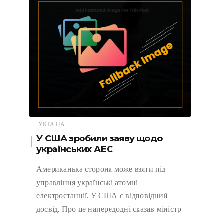
УКРАЇНА
У США зробили заяву щодо
українських АЕС
Американька сторона може взяти під
управління українські атомні
електростанції. У США є відповідний
досвід. Про це напередодні сказав міністр