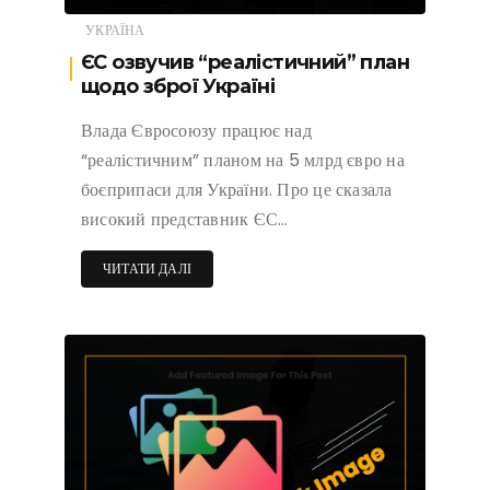
УКРАЇНА
ЄС озвучив “реалістичний” план
щодо зброї Україні
Влада Євросоюзу працює над
“реалістичним” планом на 5 млрд євро на
боєприпаси для України. Про це сказала
високий представник ЄС…
ЧИТАТИ ДАЛІ