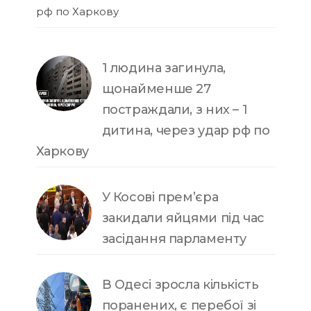
рф по Харкову
1 людина загинула,
щонайменше 27
постраждали, з них – 1
дитина, через удар рф по
Харкову
У Косові прем’єра
закидали яйцями під час
засідання парламенту
В Одесі зросла кількість
поранених, є перебої зі