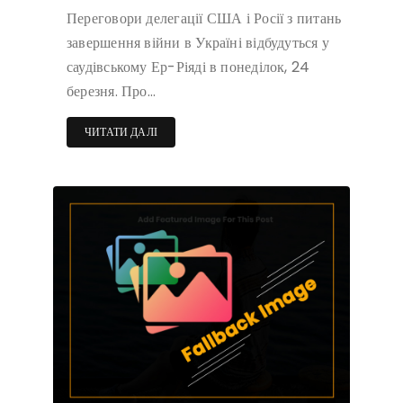
Переговори делегації США і Росії з питань
завершення війни в Україні відбудуться у
саудівському Ер-Ріяді в понеділок, 24
березня. Про…
ЧИТАТИ ДАЛІ