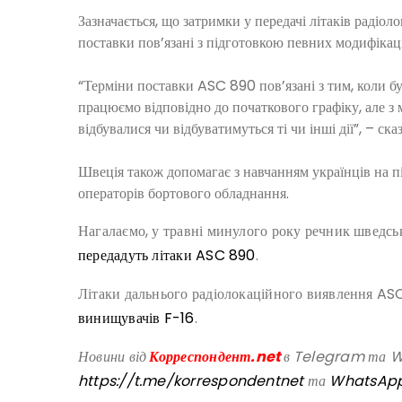
Зазначається, що затримки у передачі літаків радіол
поставки пов’язані з підготовкою певних модифікац
“Терміни поставки ASC 890 пов’язані з тим, коли б
працюємо відповідно до початкового графіку, але з 
відбувалися чи відбуватимуться ті чи інші дії”, – ска
Швеція також допомагає з навчанням українців на п
операторів бортового обладнання.
Нагалаємо, у травні минулого року речник шведсь
передадуть літаки ASC 890
.
Літаки дальнього радіолокаційного виявлення A
винищувачів F-16
.
Новини від
Корреспондент.net
в Telegram та Wh
https://t.me/korrespondentnet
та
WhatsAp