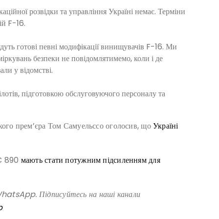
окаційної розвідки та управління Україні немає. Терміни
ій F-16.
удуть готові певні модифікації винищувачів F-16. Ми
міркувань безпеки не повідомлятимемо, коли і де
зали у відомстві.
ілотів, підготовкою обслуговуючого персоналу та
кого прем’єра Том Самуельссо оголосив, що
Україні
SC 890
мають стати потужним підсиленням для
atsApp. Підписуйтесь на наші канали
p