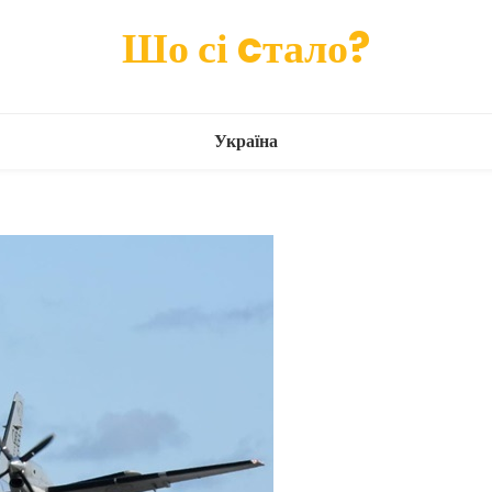
Шо сі cтало?
Україна