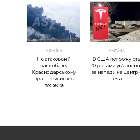
А
УКРАЇНА
УКРАЇНА
України
На атакованій
В США погрожують
шують
нафтобазі у
20 роками ув’язненн
ск
Краснодарському
за напади на центр
краї посилилась
Tesla
пожежа