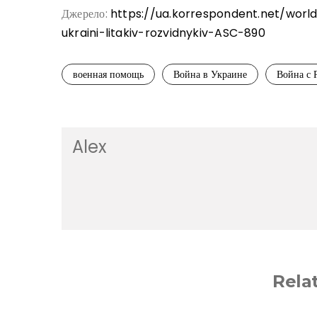
Джерело:
https://ua.korrespondent.net/worl
ukraini-litakiv-rozvidnykiv-ASC-890
военная помощь
Война в Украине
Война с 
Alex
Rela