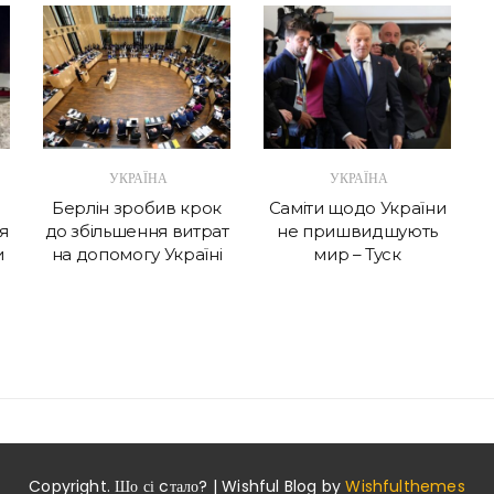
УКРАЇНА
УКРАЇНА
Берлін зробив крок
Саміти щодо України
я
до збільшення витрат
не пришвидшують
и
на допомогу Україні
мир – Туск
Copyright. Шо сі cтало? | Wishful Blog by
Wishfulthemes