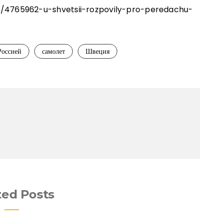
d/4765962-u-shvetsii-rozpovily-pro-peredachu-
Россией
самолет
Швеция
ted Posts