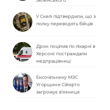
Зеленського
У Скелі підтвердили, що з
полку переводять бійців
Дрон поцілив по лікарні в
Херсоні: постраждали
медпрацівниці
Ексочільнику МЗС
Угорщини Сійярто
загрожує в’язниця