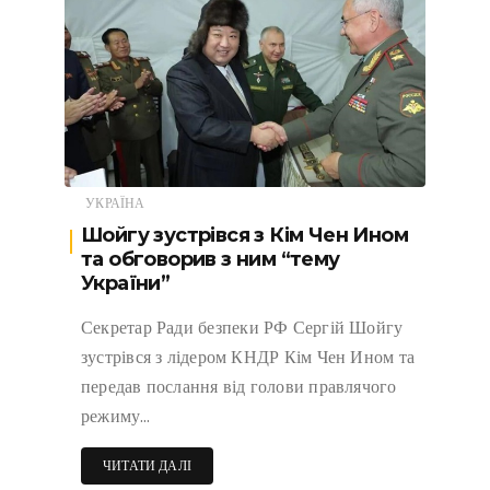
УКРАЇНА
Шойгу зустрівся з Кім Чен Ином
та обговорив з ним “тему
України”
Секретар Ради безпеки РФ Сергій Шойгу
зустрівся з лідером КНДР Кім Чен Ином та
передав послання від голови правлячого
режиму…
ЧИТАТИ ДАЛІ