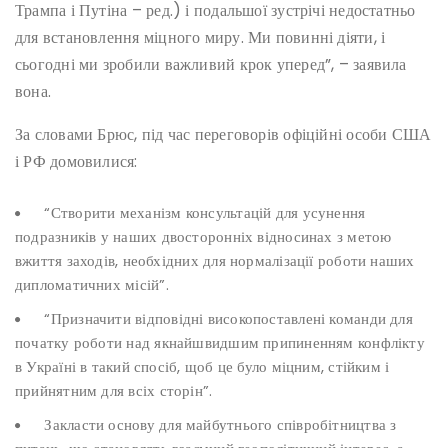
Трампа і Путіна – ред.) і подальшої зустрічі недостатньо
для встановлення міцного миру. Ми повинні діяти, і
сьогодні ми зробили важливий крок уперед”, – заявила
вона.
За словами Брюс, під час переговорів офіційні особи США
і РФ домовилися:
“Створити механізм консультацій для усунення
подразників у наших двосторонніх відносинах з метою
вжиття заходів, необхідних для нормалізації роботи наших
дипломатичних місій”.
“Призначити відповідні високопоставлені команди для
початку роботи над якнайшвидшим припиненням конфлікту
в Україні в такий спосіб, щоб це було міцним, стійким і
прийнятним для всіх сторін”.
Закласти основу для майбутнього співробітництва з