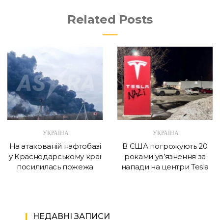
Related Posts
УКРАЇНА
УКРАЇНА
На атакованій нафтобазі
В США погрожують 20
у Краснодарському краї
роками ув’язнення за
посилилась пожежа
напади на центри Tesla
НЕДАВНІ ЗАПИСИ