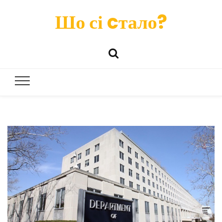
Шо сі cтало?