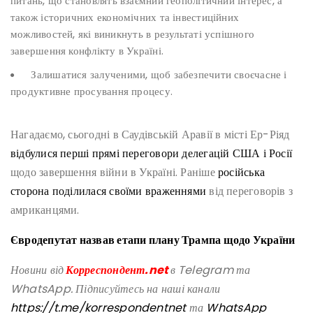
питань, що становлять взаємний геополітичний інтерес, а
також історичних економічних та інвестиційних
можливостей, які виникнуть в результаті успішного
завершення конфлікту в Україні.
Залишатися залученими, щоб забезпечити своєчасне і
продуктивне просування процесу.
Нагадаємо, сьогодні в Саудівській Аравії в місті Ер-Ріяд
відбулися перші прямі переговори делегацій США і Росії
щодо завершення війни в Україні. Раніше
російська
сторона поділилася своїми враженнями
від переговорів з
амриканцями.
Євродепутат назвав етапи плану Трампа щодо України
Новини від
Корреспондент.net
в Telegram та
WhatsApp. Підписуйтесь на наші канали
https://t.me/korrespondentnet
та
WhatsApp