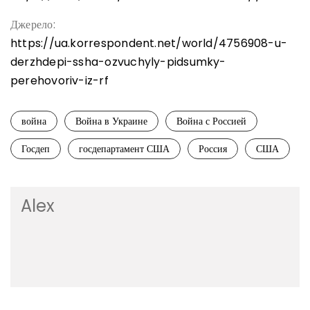
Джерело:
https://ua.korrespondent.net/world/4756908-u-
derzhdepi-ssha-ozvuchyly-pidsumky-
perehovoriv-iz-rf
война
Война в Украине
Война с Россией
Госдеп
госдепартамент США
Россия
США
Alex