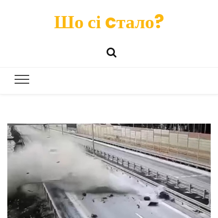
Шо сі cтало?