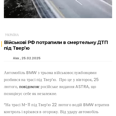
УКРАЇНА
Військові РФ потрапили в смертельну ДТП
під Твер’ю
25.02.2025
Alex
Автомобіль BMW з трьома військовослужбовцями
розбився на трасі під Твер’ю. Про це у вівторок, 25
лютого,
повідомляє
російське видання ASTRA, що
позицінує себе як незалежне.
“На трасі М-11 під Твер’ю 22 лютого водій BMW втратив
контроль і врізався в огорожу. Від удару автомобіль