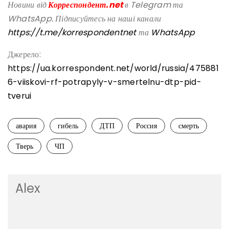
Новини від
Корреспондент.net
в Telegram та
WhatsApp. Підписуйтесь на наші канали
https://t.me/korrespondentnet
та
WhatsApp
Джерело:
https://ua.korrespondent.net/world/russia/475881
6-viiskovi-rf-potrapyly-v-smertelnu-dtp-pid-
tverui
авария
гибель
ДТП
Россия
смерть
Тверь
ЧП
Alex