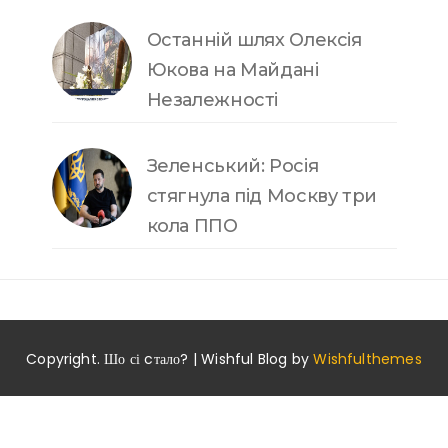
Останній шлях Олексія
Юкова на Майдані
Незалежності
Зеленський: Росія
стягнула під Москву три
кола ППО
Copyright. Шо сі cтало? | Wishful Blog by
Wishfulthemes