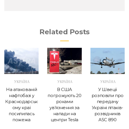
Related Posts
УКРАЇНА
УКРАЇНА
УКРАЇНА
На атакованій
В США
У Швеції
нафтобазі у
погрожують 20
розповіли про
Краснодарськ
роками
передачу
ому краї
ув’язнення за
Україні літаків-
посилилась
напади на
розвідників
пожежа
центри Tesla
ASC 890