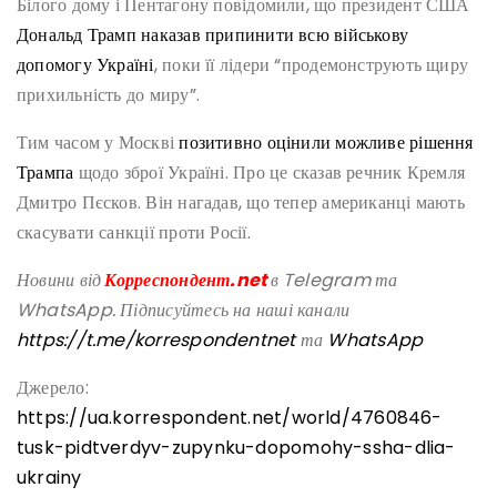
Білого дому і Пентагону повідомили, що президент США
Дональд Трамп наказав припинити всю військову
допомогу Україні
, поки її лідери “продемонструють щиру
прихильність до миру”.
Тим часом у Москві
позитивно оцінили можливе рішення
Трампа
щодо зброї Україні. Про це сказав речник Кремля
Дмитро Пєсков. Він нагадав, що тепер американці мають
скасувати санкції проти Росії.
Новини від
Корреспондент.net
в Telegram та
WhatsApp. Підписуйтесь на наші канали
https://t.me/korrespondentnet
та
WhatsApp
Джерело:
https://ua.korrespondent.net/world/4760846-
tusk-pidtverdyv-zupynku-dopomohy-ssha-dlia-
ukrainy