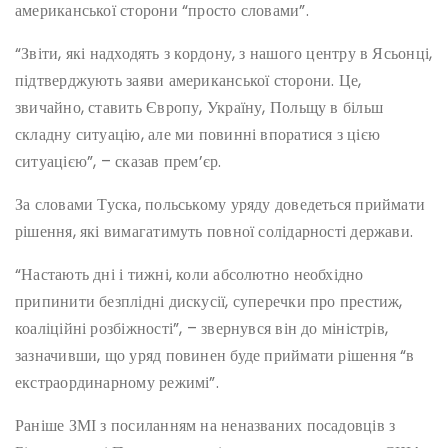
американської сторони “просто словами”.
“Звіти, які надходять з кордону, з нашого центру в Ясьонці,
підтверджують заяви американської сторони. Це,
звичайно, ставить Європу, Україну, Польщу в більш
складну ситуацію, але ми повинні впоратися з цією
ситуацією”, – сказав прем’єр.
За словами Туска, польському уряду доведеться приймати
рішення, які вимагатимуть повної солідарності держави.
“Настають дні і тижні, коли абсолютно необхідно
припинити безплідні дискусії, суперечки про престиж,
коаліційні розбіжності”, – звернувся він до міністрів,
зазначивши, що уряд повинен буде приймати рішення “в
екстраординарному режимі”.
Раніше ЗМІ з посиланням на неназваних посадовців з