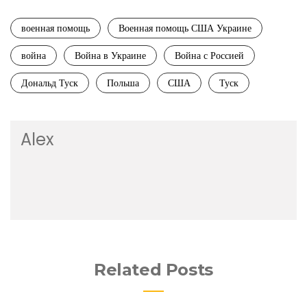
военная помощь
Военная помощь США Украине
война
Война в Украине
Война с Россией
Дональд Туск
Польша
США
Туск
Alex
Related Posts