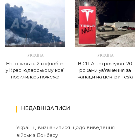
УКРАЇНА
УКРАЇНА
На атакованій нафтобазі
В США погрожують 20
у Краснодарському краї
роками ув’язнення за
посилилась пожежа
напади на центри Tesla
НЕДАВНІ ЗАПИСИ
Українці визначилися щодо виведення
військ з Донбасу