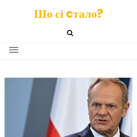
Шо сі cтало?