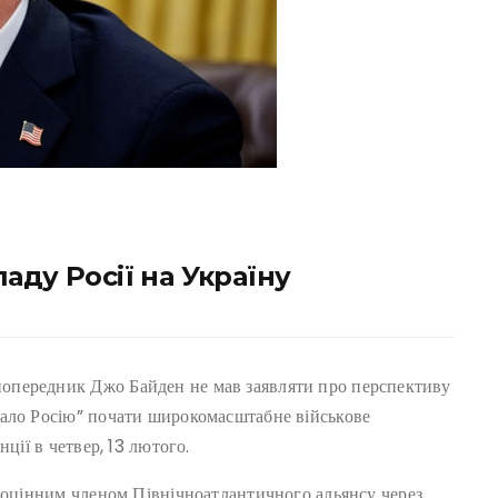
аду Росії на Україну
опередник Джо Байден не мав заявляти про перспективу
вало Росію” почати широкомасштабне військове
ції в четвер, 13 лютого.
вноцінним членом Північноатлантичного альянсу через