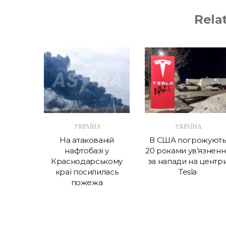
Rela
А
УКРАЇНА
УКРАЇНА
в крок
На атакованій
В США погрожують
 витрат
нафтобазі у
20 роками ув’язненн
Україні
Краснодарському
за напади на центр
краї посилилась
Tesla
пожежа