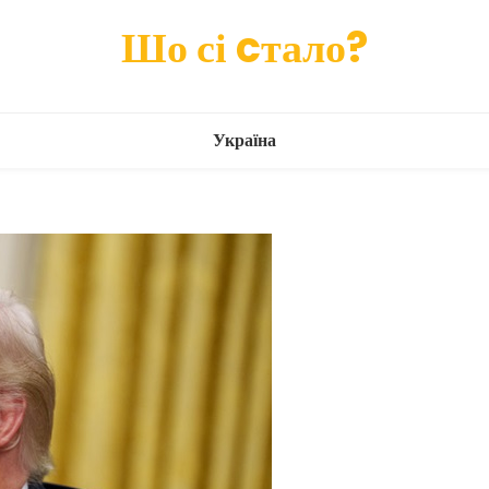
Шо сі cтало?
Україна