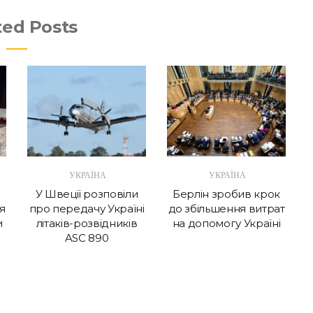
ted Posts
УКРАЇНА
УКРАЇНА
У Швеції розповіли
Берлін зробив крок
я
про передачу Україні
до збільшення витрат
и
літаків-розвідників
на допомогу Україні
ASC 890