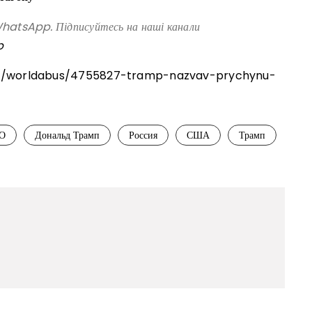
atsApp. Підписуйтесь на наші канали
p
rld/worldabus/4755827-tramp-nazvav-prychynu-
ТО
Дональд Трамп
Россия
США
Трамп