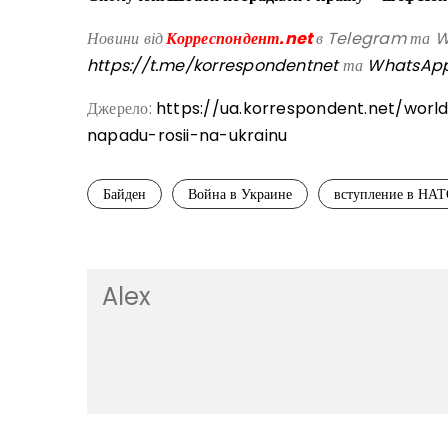
Новини від
Корреспондент.net
в Telegram та Wh
https://t.me/korrespondentnet
та
WhatsAp
Джерело:
https://ua.korrespondent.net/wo
napadu-rosii-na-ukrainu
Байден
Война в Украине
вступление в НА
Alex