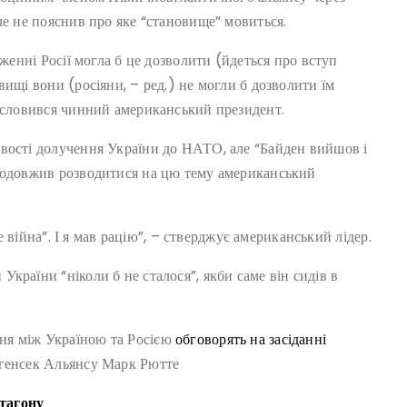
ле не пояснив про яке “становище” мовиться.
оженні Росії могла б це дозволити (йдеться про вступ
ищі вони (росіяни, – ред.) не могли б дозволити їм
висловився чинний американський президент.
вості долучення України до НАТО, але “Байден вийшов і
продовжив розводитися на цю тему американський
де війна”. І я мав рацію”, – стверджує американський лідер.
країни “ніколи б не сталося”, якби саме він сидів в
ня між Україною та Росією
обговорять на засіданні
 генсек Альянсу Марк Рютте
тагону