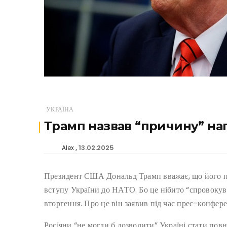
УКРАЇНА
Трамп назвав “причину” нап
13.02.2025
Alex
Президент США Дональд Трамп вважає, що його п
вступу України до НАТО. Бо це нібито “спровоку
вторгення. Про це він заявив під час прес-конферен
Росіяни “не могли б дозволити” Україні стати по