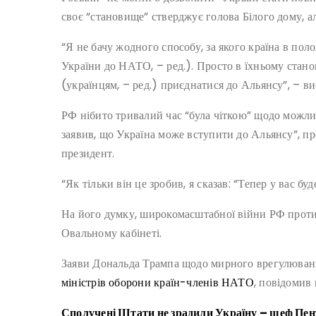
своє “становище” стверджує голова Білого дому, а
“Я не бачу жодного способу, за якого країна в пол
України до НАТО, – ред.). Просто в їхньому станов
(українцям, – ред.) приєднатися до Альянсу”, – 
РФ нібито тривалий час “була чіткою” щодо можли
заявив, що Україна може вступити до Альянсу”, 
президент.
“Як тільки він це зробив, я сказав: “Тепер у вас бу
На його думку, широкомасштабної війни РФ проти У
Овальному кабінеті.
Заяви Дональда Трампа щодо мирного врегулюван
міністрів оборони країн-членів НАТО
, повідомив
Сполучені Штати не зрадили Україну – шеф Пен