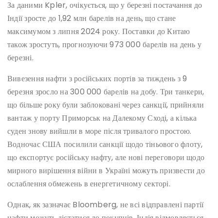
За даними Kpler, очікується, що у березні постачання до
Індії зросте до 1,92 млн барелів на день, що стане
максимумом з липня 2024 року. Поставки до Китаю
також зростуть, прогнозуючи 973 000 барелів на день у
березні.
Вивезення нафти з російських портів за тиждень з 9
березня зросло на 300 000 барелів на добу. Три танкери,
що більше року були заблоковані через санкції, прийняли
вантаж у порту Приморськ на Далекому Сході, а кілька
суден знову вийшли в море після тривалого простою.
Водночас США посилили санкції щодо тіньового флоту,
що експортує російську нафту, але нові переговори щодо
мирного вирішення війни в Україні можуть призвести до
ослаблення обмежень в енергетичному секторі.
Однак, як зазначає Bloomberg, не всі відправлені партії
нафти можуть дістатися до покупців. Індія відмовляється