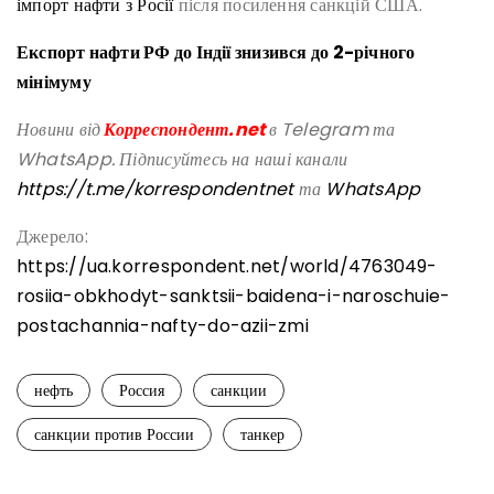
імпорт нафти з Росії
після посилення санкцій США.
Експорт нафти РФ до Індії знизився до 2-річного
мінімуму
Новини від
Корреспондент.net
в Telegram та
WhatsApp. Підписуйтесь на наші канали
https://t.me/korrespondentnet
та
WhatsApp
Джерело:
https://ua.korrespondent.net/world/4763049-
rosiia-obkhodyt-sanktsii-baidena-i-naroschuie-
postachannia-nafty-do-azii-zmi
нефть
Россия
санкции
санкции против России
танкер