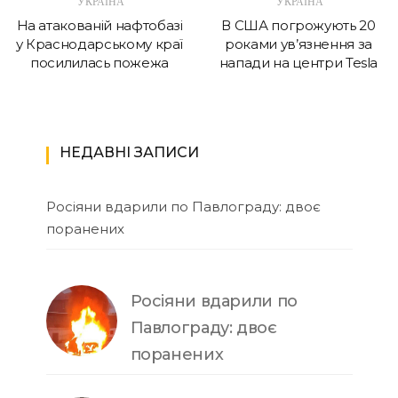
УКРАЇНА
УКРАЇНА
На атакованій нафтобазі
В США погрожують 20
у Краснодарському краї
роками ув’язнення за
посилилась пожежа
напади на центри Tesla
НЕДАВНІ ЗАПИСИ
Росіяни вдарили по Павлограду: двоє
поранених
Росіяни вдарили по
Павлограду: двоє
поранених