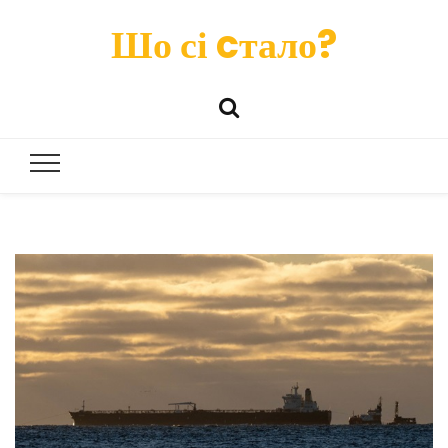
Шо сі cтало?