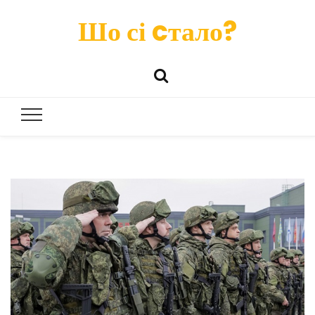
Шо сі cтало?