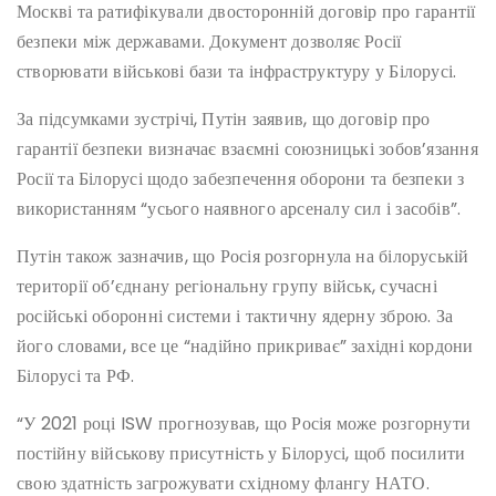
Москві та ратифікували двосторонній договір про гарантії
безпеки між державами. Документ дозволяє Росії
створювати військові бази та інфраструктуру у Білорусі.
За підсумками зустрічі, Путін заявив, що договір про
гарантії безпеки визначає взаємні союзницькі зобов’язання
Росії та Білорусі щодо забезпечення оборони та безпеки з
використанням “усього наявного арсеналу сил і засобів”.
Путін також зазначив, що Росія розгорнула на білоруській
території об’єднану регіональну групу військ, сучасні
російські оборонні системи і тактичну ядерну зброю. За
його словами, все це “надійно прикриває” західні кордони
Білорусі та РФ.
“У 2021 році ISW прогнозував, що Росія може розгорнути
постійну військову присутність у Білорусі, щоб посилити
свою здатність загрожувати східному флангу НАТО.