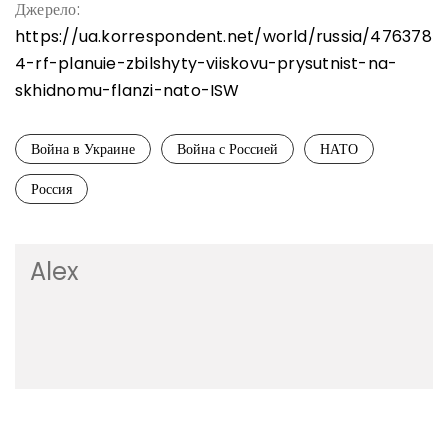
Джерело:
https://ua.korrespondent.net/world/russia/476378
4-rf-planuie-zbilshyty-viiskovu-prysutnist-na-
skhidnomu-flanzi-nato-ISW
Война в Украине
Война с Россией
НАТО
Россия
Alex