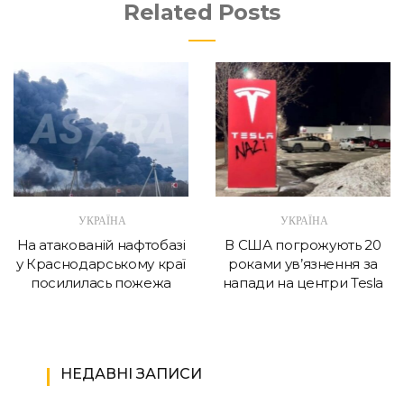
Related Posts
УКРАЇНА
УКРАЇНА
На атакованій нафтобазі
В США погрожують 20
у Краснодарському краї
роками ув’язнення за
посилилась пожежа
напади на центри Tesla
НЕДАВНІ ЗАПИСИ