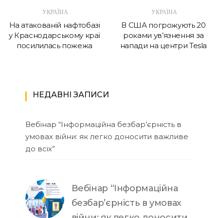
УКРАЇНА
УКРАЇНА
На атакованій нафтобазі
В США погрожують 20
у Краснодарському краї
роками ув’язнення за
посилилась пожежа
напади на центри Tesla
НЕДАВНІ ЗАПИСИ
Вебінар “Інформаційна безбар’єрність в
умовах війни: як легко доносити важливе
до всіх”
Вебінар “Інформаційна
безбар’єрність в умовах
війни: як легко доносити