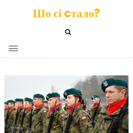
Шо сі cтало?