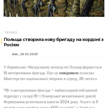
УКРАЇНА
Польща створила нову бригаду на кордоні з
Росією
26.02.2025
Alex
У Вармінсько-Мазурському воєводстві Польщі формується
16 моторизована бригада. Про це
повідомило
польське
Міністерство національної оборони в середу, 26 лютого.
“16-а моторизована бригада – наймолодший військовий
підрозділ у складі 16-ї Поморської механізованої дивізії.
Формування розпочалося навесні 2024 року. Усього за 11
місяців сюди прибуло понад 600 солдатів”, – йдеться у