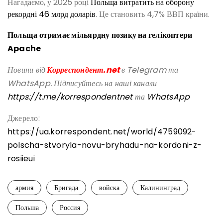
Нагадаємо, у 2025 році
Польща витратить на оборону
рекордні 46 млрд доларів
. Це становить 4,7% ВВП країни.
Польща отримає мільярдну позику на гелікоптери
Apache
Новини від
Корреспондент.net
в Telegram та
WhatsApp. Підписуйтесь на наші канали
https://t.me/korrespondentnet
та
WhatsApp
Джерело:
https://ua.korrespondent.net/world/4759092-
polscha-stvoryla-novu-bryhadu-na-kordoni-z-
rosiieui
армия
Бригада
войска
Калининград
Польша
Россия