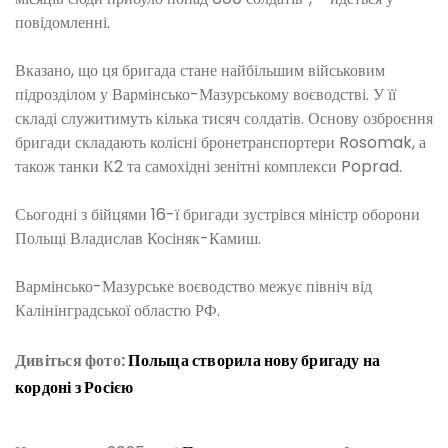
повідомленні.
Вказано, що ця бригада стане найбільшим військовим
підрозділом у Вармінсько-Мазурському воєводстві. У її
складі служитимуть кілька тисяч солдатів. Основу озброєння
бригади складають колісні бронетранспортери Rosomak, а
також танки К2 та самохідні зенітні комплекси Poprad.
Сьогодні з бійцями 16-ї бригади зустрівся міністр оборони
Польщі Владислав Косіняк-Камиш.
Вармінсько-Мазурське воєводство межує північ від
Калінінградської областю РФ.
Дивіться фото:
Польща створила нову бригаду на
кордоні з Росією