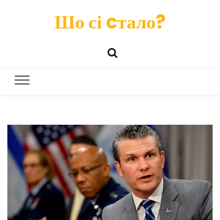
Шо сі cтало?