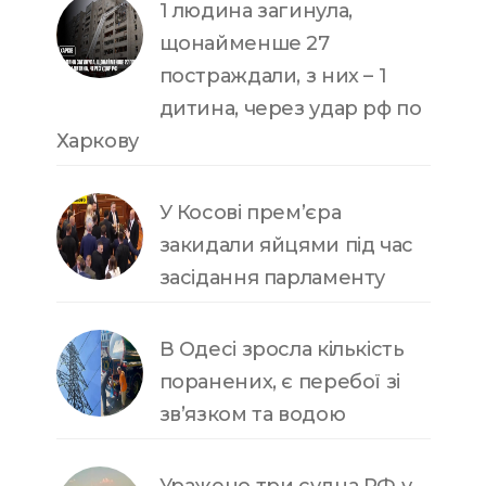
1 людина загинула,
щонайменше 27
постраждали, з них – 1
дитина, через удар рф по
Харкову
У Косові прем’єра
закидали яйцями під час
засідання парламенту
В Одесі зросла кількість
поранених, є перебої зі
зв’язком та водою
Уражено три судна РФ у