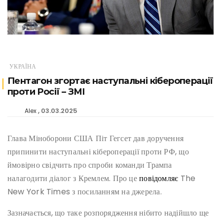
УКРАЇНА
Пентагон згортає наступальні кібероперації
проти Росії – ЗМІ
03.03.2025
Alex
Глава Міноборони США Піт Гегсет дав доручення
припинити наступальні кібероперації проти РФ, що
ймовірно свідчить про спроби команди Трампа
налагодити діалог з Кремлем. Про це
повідомляє
The
New York Times з посиланням на джерела.
Зазначається, що таке розпорядження нібито надійшло ще