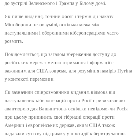
до зустрічі Зеленського і Трампа у Білому домі.
Як пише видання, точний обсяг і термін дії наказу
Міноборони незрозумілі, оскільки межа між
наступальними і оборонними кіберопераціями часто
розмита.
Повідомляється, що загалом збереження доступу до
російських мереж з метою отримання інформації є
важливим для США,зокрема, для розуміння намірів Путіна
у контексті перемовин.
Як зазначили співрозмовники видання, відмова від
наступальних кібероперацій проти Росії є ризикованою
авантюрою для Вашингтона, оскільки невідомо, чи Росія
при цьому припинить свої гібридні операції проти
Америки і європейських держав, яким США також
надавали суттєву підтримку у протидії кібервтручанню.