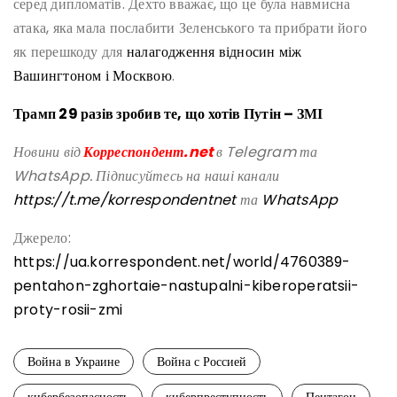
серед дипломатів. Дехто вважає, що це була навмисна
атака, яка мала послабити Зеленського та прибрати його
як перешкоду для
налагодження відносин між
Вашингтоном і Москвою
.
Трамп 29 разів зробив те, що хотів Путін – ЗМІ
Новини від
Корреспондент.net
в Telegram та
WhatsApp. Підписуйтесь на наші канали
https://t.me/korrespondentnet
та
WhatsApp
Джерело:
https://ua.korrespondent.net/world/4760389-
pentahon-zghortaie-nastupalni-kiberoperatsii-
proty-rosii-zmi
Война в Украине
Война с Россией