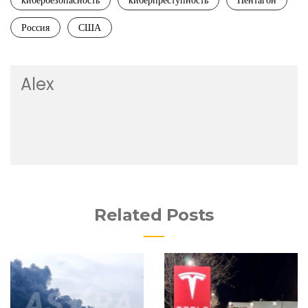
кибербезопасность
киберпреступность
Пентагон
Россия
США
Alex
Related Posts