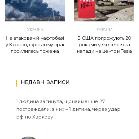
УКРАЇНА
УКРАЇНА
На атакованій нафтобазі
В США погрожують 20
у Краснодарському краї
роками ув’язнення за
посилилась пожежа
напади на центри Tesla
НЕДАВНІ ЗАПИСИ
1 людина загинула, щонайменше 27
постраждали, з них – 1 дитина, через удар
рф по Харкову