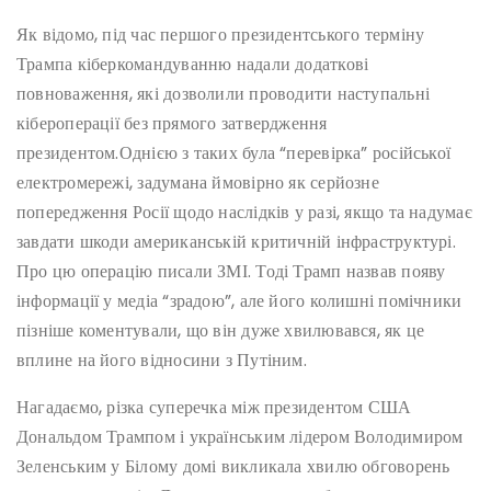
Як відомо, під час першого президентського терміну
Трампа кіберкомандуванню надали додаткові
повноваження, які дозволили проводити наступальні
кібероперації без прямого затвердження
президентом.Однією з таких була “перевірка” російської
електромережі, задумана ймовірно як серйозне
попередження Росії щодо наслідків у разі, якщо та надумає
завдати шкоди американській критичній інфраструктурі.
Про цю операцію писали ЗМІ. Тоді Трамп назвав появу
інформації у медіа “зрадою”, але його колишні помічники
пізніше коментували, що він дуже хвилювався, як це
вплине на його відносини з Путіним.
Нагадаємо, різка суперечка між президентом США
Дональдом Трампом і українським лідером Володимиром
Зеленським у Білому домі викликала хвилю обговорень