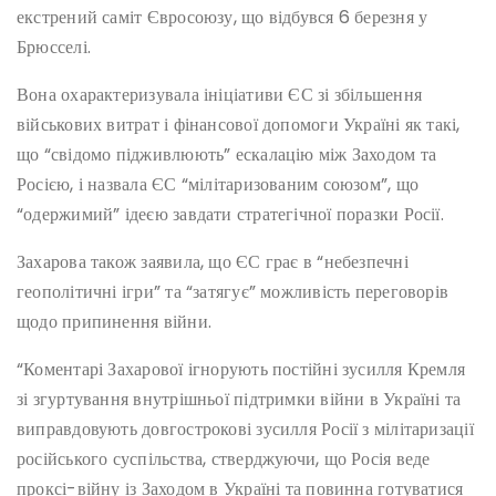
екстрений саміт Євросоюзу, що відбувся 6 березня у
Брюсселі.
Вона охарактеризувала ініціативи ЄС зі збільшення
військових витрат і фінансової допомоги Україні як такі,
що “свідомо підживлюють” ескалацію між Заходом та
Росією, і назвала ЄС “мілітаризованим союзом”, що
“одержимий” ідеєю завдати стратегічної поразки Росії.
Захарова також заявила, що ЄС грає в “небезпечні
геополітичні ігри” та “затягує” можливість переговорів
щодо припинення війни.
“Коментарі Захарової ігнорують постійні зусилля Кремля
зі згуртування внутрішньої підтримки війни в Україні та
виправдовують довгострокові зусилля Росії з мілітаризації
російського суспільства, стверджуючи, що Росія веде
проксі-війну із Заходом в Україні та повинна готуватися