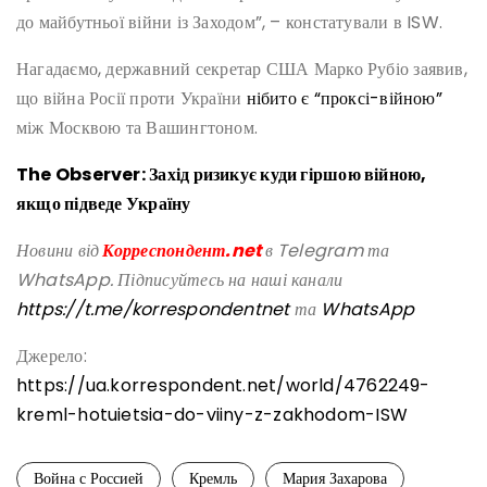
до майбутньої війни із Заходом”, – констатували в ISW.
Нагадаємо, державний секретар США Марко Рубіо заявив,
що війна Росії проти України
нібито є “проксі-війною”
між Москвою та Вашингтоном.
The ​​Observer: Захід ризикує куди гіршою війною,
якщо підведе Україну
Новини від
Корреспондент.net
в Telegram та
WhatsApp. Підписуйтесь на наші канали
https://t.me/korrespondentnet
та
WhatsApp
Джерело:
https://ua.korrespondent.net/world/4762249-
kreml-hotuietsia-do-viiny-z-zakhodom-ISW
Война с Россией
Кремль
Мария Захарова