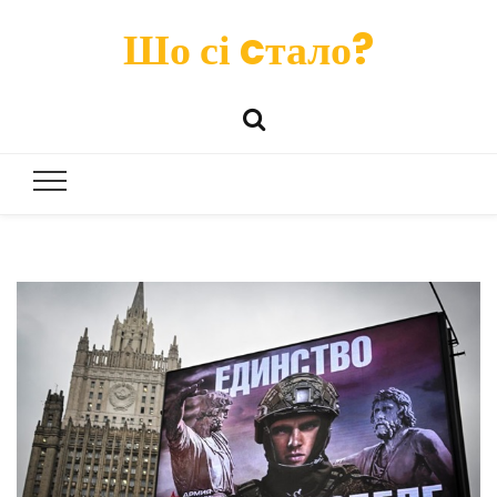
Шо сі cтало?