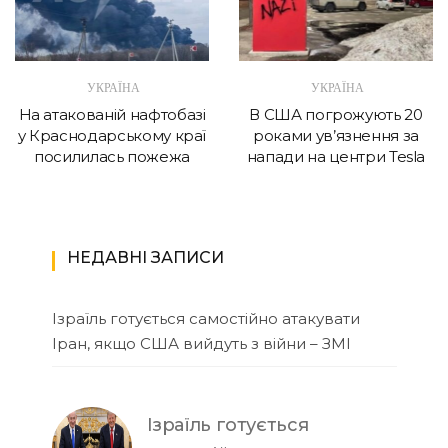
УКРАЇНА
УКРАЇНА
На атакованій нафтобазі
В США погрожують 20
у Краснодарському краї
роками ув’язнення за
посилилась пожежа
напади на центри Tesla
НЕДАВНІ ЗАПИСИ
Ізраїль готується самостійно атакувати
Іран, якщо США вийдуть з війни – ЗМІ
Ізраїль готується