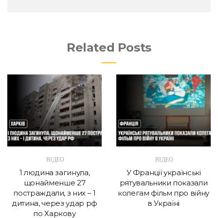
Related Posts
ВІДЕО
ВІДЕО
1 людина загинула,
У Франції українські
щонайменше 27
рятувальники показали
постраждали, з них – 1
колегам фільм про війну
дитина, через удар рф
в Україні
по Харкову