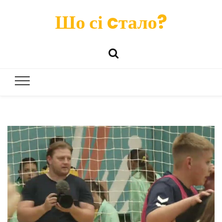
Шо сі cтало?