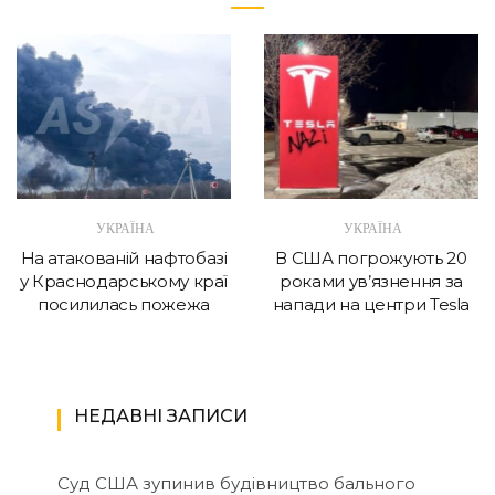
УКРАЇНА
УКРАЇНА
На атакованій нафтобазі
В США погрожують 20
у Краснодарському краї
роками ув’язнення за
посилилась пожежа
напади на центри Tesla
НЕДАВНІ ЗАПИСИ
Суд США зупинив будівництво бального