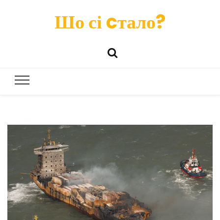
Шо сі cтало?