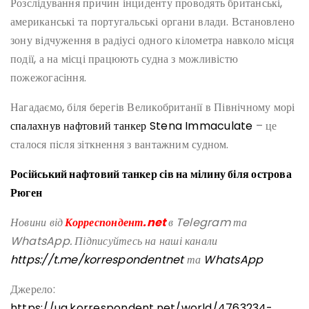
Розслідування причин інциденту проводять британські,
американські та португальські органи влади. Встановлено
зону відчуження в радіусі одного кілометра навколо місця
події, а на місці працюють судна з можливістю
пожежогасіння.
Нагадаємо, біля берегів Великобританії в Північному морі
спалахнув нафтовий танкер Stena Immaculate
– це
сталося після зіткнення з вантажним судном.
Російський нафтовий танкер сів на мілину біля острова
Рюген
Новини від
Корреспондент.net
в Telegram та
WhatsApp. Підписуйтесь на наші канали
https://t.me/korrespondentnet
та
WhatsApp
Джерело:
https://ua.korrespondent.net/world/4763234-