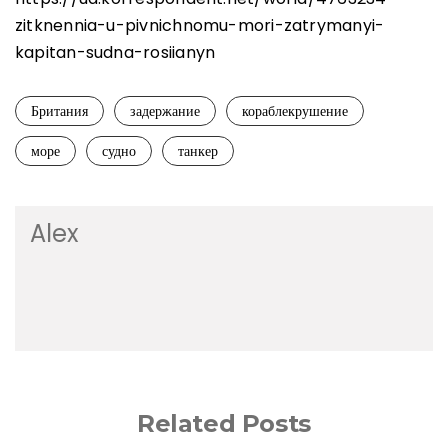
zitknennia-u-pivnichnomu-mori-zatrymanyi-
kapitan-sudna-rosiianyn
Британия
задержание
кораблекрушение
море
судно
танкер
Alex
Related Posts