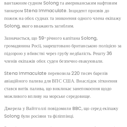
вантажним судном Solong та американським нафтовим
танкером Stena Immaculate. Інцидент призвів до
пожеж на обох суднах та зникнення одного члена екіпажу
Solong, якого вважають загиблим.
Зазначається, що 59-річного капітана Solong,
громадянина Росії, заарештовано британською поліцією за
підозрою у вбивстві через грубу недбалість. Решту 36
членів екіпажів обох суден безпечно евакуювали.
Stena Immaculate перевозила 220 тисяч барелів
авіаційного палива для ВПС США. Внаслідок зіткнення
стався витік палива, що викликає занепокоєння щодо
можливого впливу на морське середовище.
Джерела у Вайтголлі повідомили BBC, що серед екіпажу
Solong були росіяни та філіппінці.