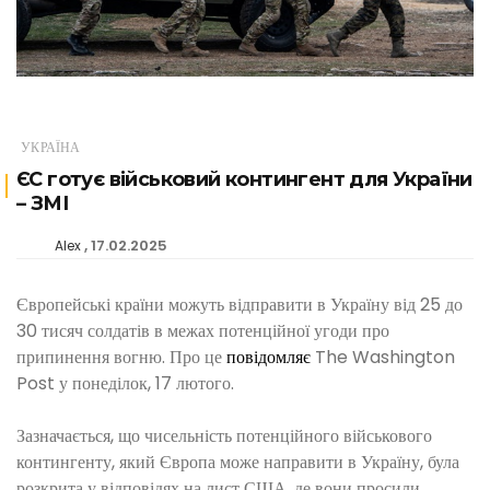
УКРАЇНА
ЄС готує військовий контингент для України
– ЗМІ
17.02.2025
Alex
Європейські країни можуть відправити в Україну від 25 до
30 тисяч солдатів в межах потенційної угоди про
припинення вогню. Про це
повідомляє
The Washington
Post у понеділок, 17 лютого.
Зазначається, що чисельність потенційного військового
контингенту, який Європа може направити в Україну, була
розкрита у відповідях на лист США, де вони просили