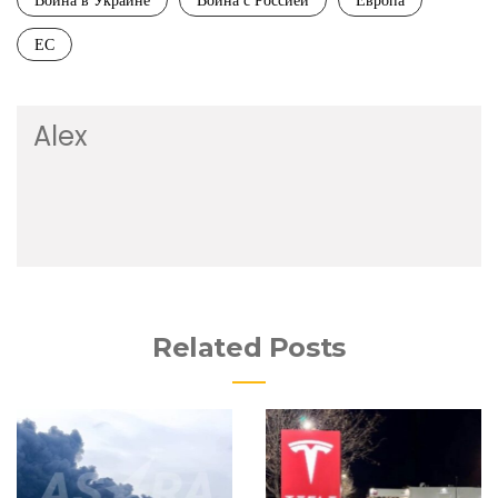
Война в Украине
Война с Россией
Европа
ЕС
Alex
Related Posts