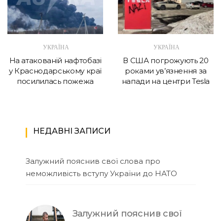
УКРАЇНА
УКРАЇНА
На атакованій нафтобазі
В США погрожують 20
у Краснодарському краї
роками ув’язнення за
посилилась пожежа
напади на центри Tesla
НЕДАВНІ ЗАПИСИ
Залужний пояснив свої слова про
неможливість вступу України до НАТО
Залужний пояснив свої