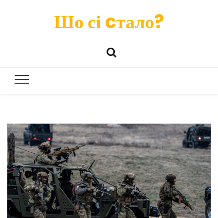
Шо сі cтало?