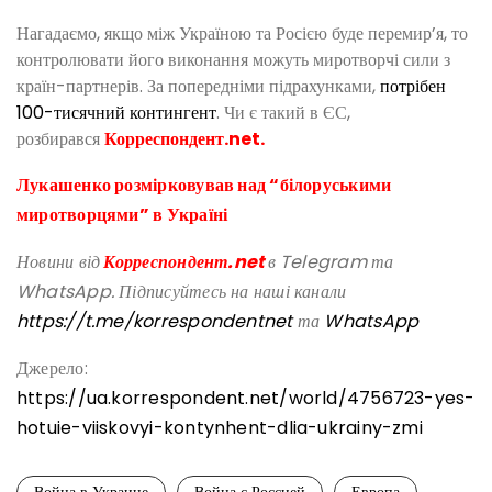
Нагадаємо, якщо між Україною та Росією буде перемир’я, то
контролювати його виконання можуть миротворчі сили з
країн-партнерів. За попередніми підрахунками,
потрібен
100-тисячний контингент
. Чи є такий в ЄС,
розбирався
Корреспондент.net.
Лукашенко розмірковував над “білоруськими
миротворцями” в Україні
Новини від
Корреспондент.net
в Telegram та
WhatsApp. Підписуйтесь на наші канали
https://t.me/korrespondentnet
та
WhatsApp
Джерело:
https://ua.korrespondent.net/world/4756723-yes-
hotuie-viiskovyi-kontynhent-dlia-ukrainy-zmi