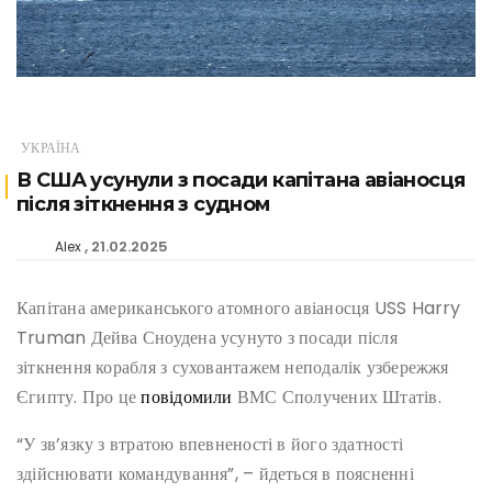
УКРАЇНА
В США усунули з посади капітана авіаносця
після зіткнення з судном
21.02.2025
Alex
Капітана американського атомного авіаносця USS Harry
Truman Дейва Сноудена усунуто з посади після
зіткнення корабля з суховантажем неподалік узбережжя
Єгипту. Про це
повідомили
ВМС Сполучених Штатів.
“У зв’язку з втратою впевненості в його здатності
здійснювати командування”, – йдеться в поясненні