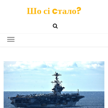
Шо сі cтало?