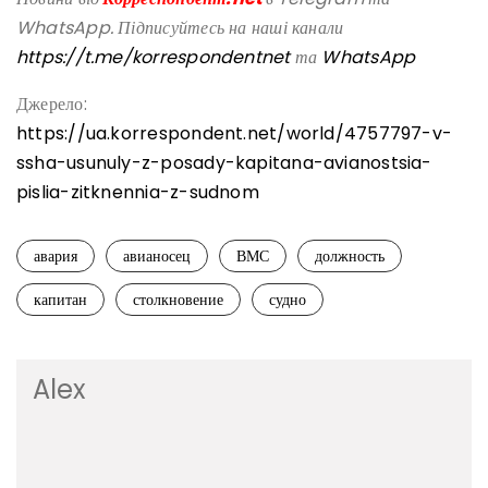
WhatsApp. Підписуйтесь на наші канали
https://t.me/korrespondentnet
та
WhatsApp
Джерело:
https://ua.korrespondent.net/world/4757797-v-
ssha-usunuly-z-posady-kapitana-avianostsia-
pislia-zitknennia-z-sudnom
авария
авианосец
ВМС
должность
капитан
столкновение
судно
Alex