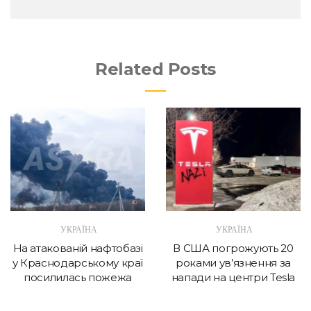
Related Posts
УКРАЇНА
УКРАЇНА
На атакованій нафтобазі
В США погрожують 20
у Краснодарському краї
роками ув’язнення за
посилилась пожежа
напади на центри Tesla