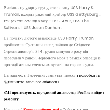
В авіаносну ударну групу, очолювану USS Harry S.
Truman, входять ракетний крейсер USS Gettysburg і ​​
три ракетні есмінці класу – USS Stout, USS The
Sullivans і USS Jason Dunham.
На початку лютого авіаносець USS Harry Truman,
пройшовши Суецький канал, зайшов до Східного
Середземномор’я. З 14 грудня минулого року він
перебував у районі Червоного моря в рамках операції із
протидії атакам єменських хуситів на торгові судна.
Нагадаємо, в Туреччині стартував проєкт
з розробки та
будівництва власного авіаносця.
ЗМІ прогнозують, що єдиний авіаносець Росії не вийде з
ремонту
Новини від
Корреспондент.net
в Telegram та