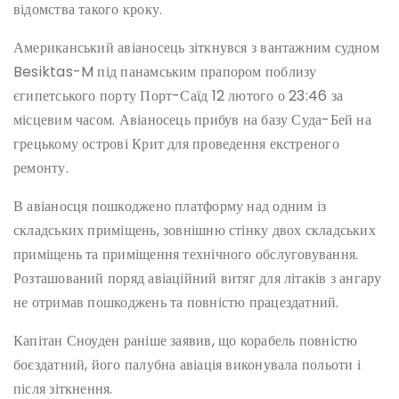
відомства такого кроку.
Американський авіаносець зіткнувся з вантажним судном
Besiktas-M під панамським прапором поблизу
єгипетського порту Порт-Саїд 12 лютого о 23:46 за
місцевим часом. Авіаносець прибув на базу Суда-Бей на
грецькому острові Крит для проведення екстреного
ремонту.
В авіаносця пошкоджено платформу над одним із
складських приміщень, зовнішню стінку двох складських
приміщень та приміщення технічного обслуговування.
Розташований поряд авіаційний витяг для літаків з ангару
не отримав пошкоджень та повністю працездатний.
Капітан Сноуден раніше заявив, що корабель повністю
боєздатний, його палубна авіація виконувала польоти і
після зіткнення.