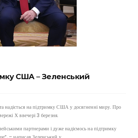
римку США – Зеленський
та надіється на підтримку США у досягненні миру. Про
ережі Х ввечері 3 березня.
ейськими партнерами і дуже надіємось на підтримку
е”, – написав Зеленський у