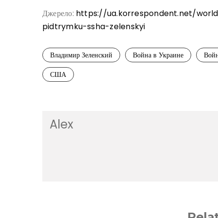
Джерело:
https://ua.korrespondent.net/worl
pidtrymku-ssha-zelenskyi
Владимир Зеленский
Война в Украине
Войн
США
Alex
Rela