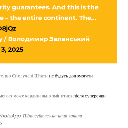
rity guarantees. And this is the
pe – the entire continent. The…
O8jQz
yy / Володимир Зеленський
3, 2025
 те, що Сполучені Штати
не будуть допомогати
омогою може кардинально змінитися
після суперечки
atsApp. Підписуйтесь на наші канали
p