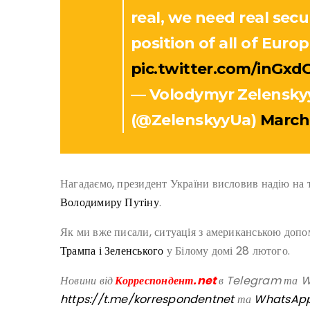
real, we need real secu
position of all of Euro
pic.twitter.com/inGxd
— Volodymyr Zelensk
(@ZelenskyyUa)
March 
Нагадаємо, президент України висловив надію на
Володимиру Путіну
.
Як ми вже писали, ситуація з американською доп
Трампа і Зеленського
у Білому домі 28 лютого.
Новини від
Корреспондент.net
в Telegram та Wh
https://t.me/korrespondentnet
та
WhatsAp