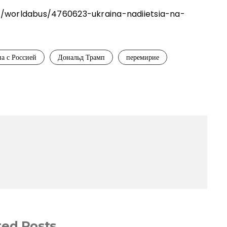
d/worldabus/4760623-ukraina-nadiietsia-na-
а с Россией
Дональд Трамп
перемирие
ted Posts