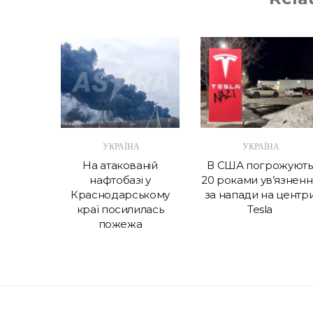
А
УКРАЇНА
УКРАЇНА
в крок
На атакованій
В США погрожують
 витрат
нафтобазі у
20 роками ув’язненн
Україні
Краснодарському
за напади на центр
краї посилилась
Tesla
пожежа