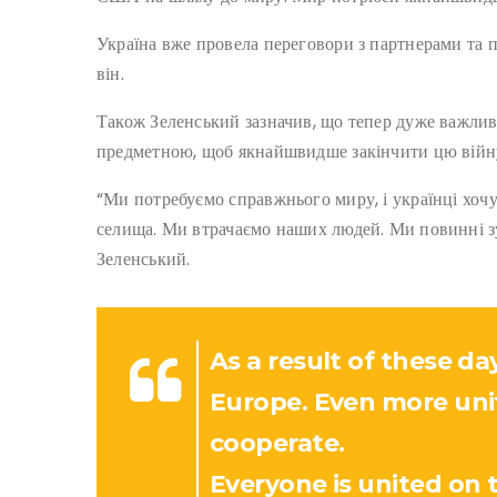
Україна вже провела переговори з партнерами та п
він.
Також Зеленський зазначив, що тепер дуже важлив
предметною, щоб якнайшвидше закінчити цю війн
“Ми потребуємо справжнього миру, і українці хочу
селища. Ми втрачаємо наших людей. Ми повинні зу
Зеленський.
As a result of these da
Europe. Even more unit
cooperate.
Everyone is united on t