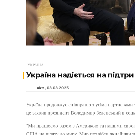
УКРАЇНА
Україна надіється на підт
03.03.2025
Alex
Україна продовжує співпрацю з усіма партнерами 
це заявив президент Володимир Зеленський в соцм
“Ми працюємо разом з Америкою та нашими європ
США на шляху до миру. Мир потрібен якнайшвидш