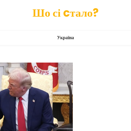
Шо сі cтало?
Україна