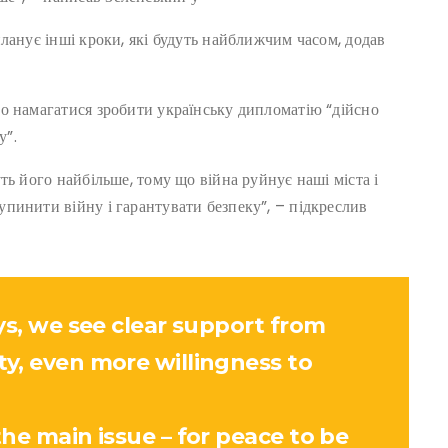
ланує інші кроки, які будуть найближчим часом, додав
о намагатися зробити українську дипломатію “дійсно
у”.
ть його найбільше, тому що війна руйнує наші міста і
пинити війну і гарантувати безпеку”, – підкреслив
ys, we see clear support from
y, even more willingness to
he main issue – for peace to be