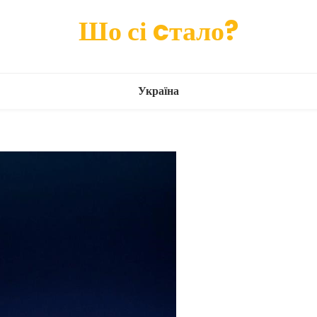
Шо сі cтало?
Україна