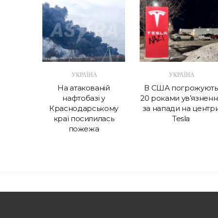
А
УКРАЇНА
УКРАЇНА
в крок
На атакованій
В США погрожують
 витрат
нафтобазі у
20 роками ув’язненн
Україні
Краснодарському
за напади на центр
краї посилилась
Tesla
пожежа