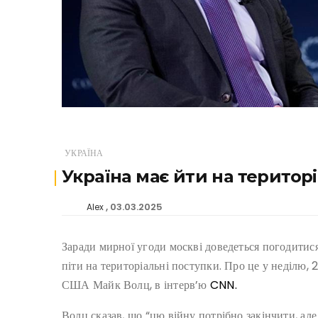
УКРАЇНА
Україна має йти на територ
03.03.2025
Alex
Заради мирної угоди москві доведеться погодитися 
піти на територіальні поступки. Про це у неділю, 
США Майк Волц, в інтерв’ю
CNN.
Волц сказав, що “цю війну потрібно закінчити, але