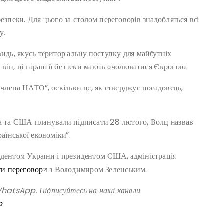
езпеки. Для цього за столом переговорів знадобляться всі
у.
видь, якусь територіальну поступку для майбутніх
в він, ці гарантії безпеки мають очолюватися Європою.
 члена НАТО”, оскільки це, як стверджує посадовець,
на та США планували підписати 28 лютого, Волц назвав
раїнської економіки”.
идентом України і президентом США, адміністрація
и переговори
з Володимиром Зеленським.
atsApp. Підписуйтесь на наші канали
p