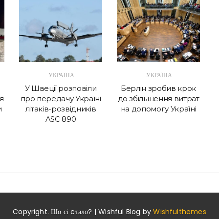
УКРАЇНА
УКРАЇНА
У Швеції розповіли
Берлін зробив крок
я
про передачу Україні
до збільшення витрат
и
літаків-розвідників
на допомогу Україні
ASC 890
Copyright. Шо сі cтало? | Wishful Blog by
Wishfulthemes