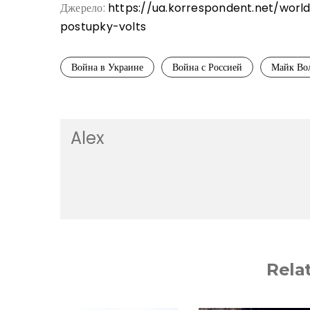
Джерело:
https://ua.korrespondent.net/worl
postupky-volts
Война в Украине
Война с Россией
Майк Во
Alex
Rela