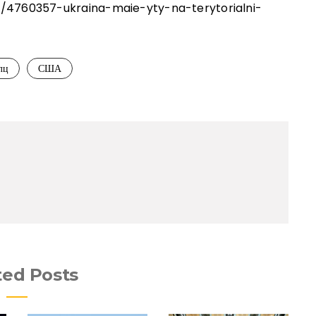
d/4760357-ukraina-maie-yty-na-terytorialni-
лц
США
ted Posts