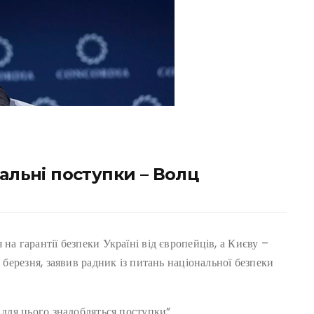
іальні поступки – Волц
на гарантії безпеки Україні від європейців, а Києву –
2 березня, заявив радник із питань національної безпеки
 для цього знадобляться поступки”.