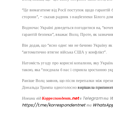
“Це вимагатиме від Росії поступок щодо гарантій б
сторони”, – сказав радник з нацбезпеки Білого дом
Водночас Україні доведеться погодитися на, “воче
гарантій безпеки”, вважає Волц. Проте, як зазначи
Він додав, що “ясно одне: ми не бачимо Україну як
“автоматично втягне війська США у конфлікт”.
Натомість угоду про корисні копалини, яку Украї
такою, яка “поєднала б нас і сприяла зростанню ук
Раніше Волц заявив, що після перепалки між през
Дональда Трампа одноголосно
вирішила припинит
Новини від
Корреспондент.net
в Telegram та Wh
https://t.me/korrespondentnet
та
WhatsAp