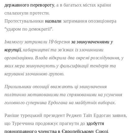
державного перевороту
, а в багатьох містах країни
спалахнули протести.
Протестувальники
назвали
затримання опозиціонера
“ударом по демократії”.
Імамоглу затримали 19 березня
за звинуваченнями у
корупції
, хабарництві та зв’язках із злочинними
організаціями. Влада відкрила два окремі розслідування, у
яких мера звинувачують у фальсифікації тендерів та
керуванні злочинною групою.
Прихильники опозиції вважають ці звинувачення
політично мотивованими та спрямованими на усунення
головного суперника Ердогана на майбутніх виборах.
Раніше турецький президент Реджеп Таїп Ердоган заявив,
що Туреччина продовжує прагнути до
здобуття
повноправного членства в Європейському Союзі
.