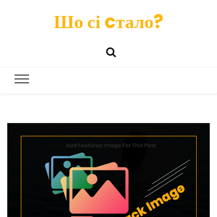
Шо сі cтало?