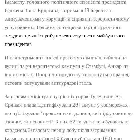
Імамоглу, головного політичного опонента президента
Реджепа Таїпа Ердогана, затримали 19 березня за
звинуваченнями у корупції та сприянні терористичному
угрупованню. Головна опозиційна партія Туреччини
засудила це як “спробу перевороту проти майбутнього
президента”
.
Після затримання тисячі протестувальників вийшли на
вулиці та університетські кампуси у Стамбулі, Анкарі та
інших містах. Попри чотириденну заборону на зібрання,
натовпи вигукували антиурядові гасла.
За словами міністра внутрішніх справ Туреччини Алі
Єрлікая, влада ідентифікувала 261 акаунт у соцмережах,
що публікували “провокативні дописи, які підбурюють до
злочину та ненависті”. З них 62 акаунти перебувають за
кордоном. Загалом у першу добу після затримання
Імамоглу на платформі X було опубліковано 18,6 млн