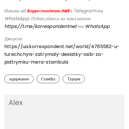
Новини від
Корреспондент.net
в Telegram та
WhatsApp. Підписуйтесь на наші канали
https://t.me/korrespondentnet
та
WhatsApp
Джерело:
https://ua.korrespondent.net/world/4765582-u-
turechchyni-zatrymaly-desiatky-osib-za-
pidtrymku-mera-stambula
задержание
Стамбул
Турция
Alex