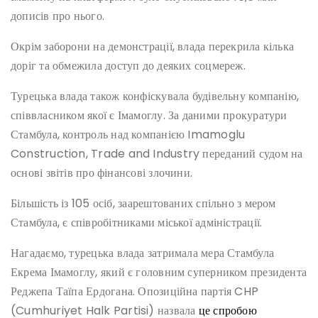
дописів про нього.
Окрім заборони на демонстрації, влада перекрила кілька
доріг та обмежила доступ до деяких соцмереж.
Турецька влада також конфіскувала будівельну компанію,
співвласником якої є Імамоглу. За даними прокуратури
Стамбула, контроль над компанією Imamoglu
Construction, Trade and Industry переданий судом на
основі звітів про фінансові злочини.
Більшість із 105 осіб, заарештованих спільно з мером
Стамбула, є співробітниками міської адміністрації.
Нагадаємо, турецька влада затримала мера Стамбула
Екрема Імамоглу, який є головним суперником президента
Реджепа Таїпа Ердогана. Опозиційна партія CHP
(Cumhuriyet Halk Partisi) назвала
це спробою