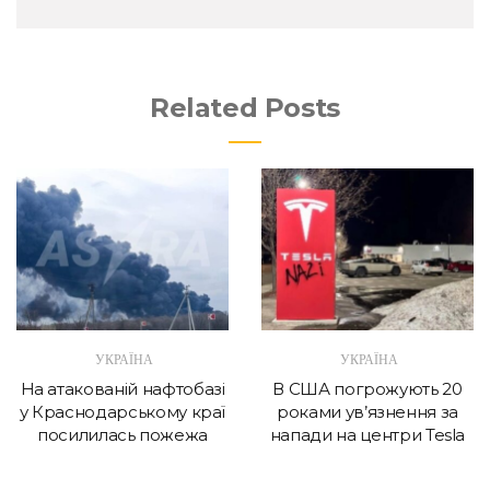
Related Posts
УКРАЇНА
УКРАЇНА
На атакованій нафтобазі
В США погрожують 20
у Краснодарському краї
роками ув’язнення за
посилилась пожежа
напади на центри Tesla