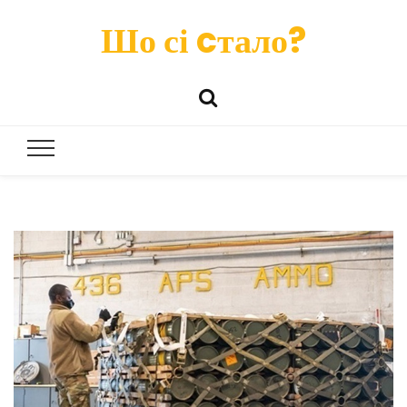
Шо сі cтало?