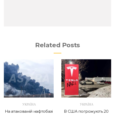
Related Posts
УКРАЇНА
УКРАЇНА
На атакованій нафтобазі
В США погрожують 20