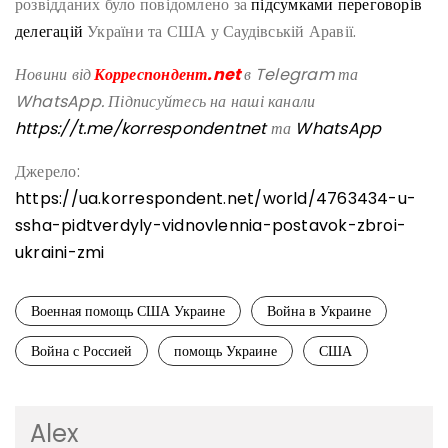
розвідданих було повідомлено за
підсумками переговорів
делегацій
України та США у Саудівській Аравії.
Новини від
Корреспондент.net
в Telegram та
WhatsApp. Підписуйтесь на наші канали
https://t.me/korrespondentnet
та
WhatsApp
Джерело:
https://ua.korrespondent.net/world/4763434-u-
ssha-pidtverdyly-vidnovlennia-postavok-zbroi-
ukraini-zmi
Военная помощь США Украине
Война в Украине
Война с Россией
помощь Украине
США
Alex