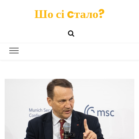
Шо сі cтало?