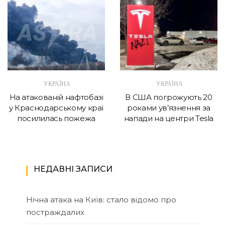
УКРАЇНА
УКРАЇНА
На атакованій нафтобазі
В США погрожують 20
у Краснодарському краї
роками ув’язнення за
посилилась пожежа
напади на центри Tesla
НЕДАВНІ ЗАПИСИ
Нічна атака на Київ: стало відомо про
постраждалих