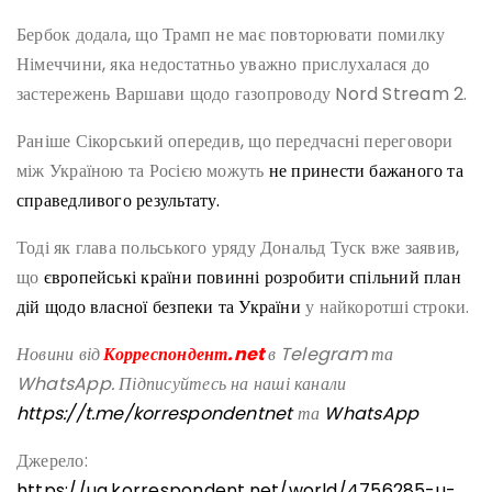
Бербок додала, що Трамп не має повторювати помилку
Німеччини, яка недостатньо уважно прислухалася до
застережень Варшави щодо газопроводу Nord Stream 2.
Раніше Сікорський опередив, що передчасні переговори
між Україною та Росією можуть
не принести бажаного та
справедливого результату.
Тоді як глава польського уряду Дональд Туск вже заявив,
що
європейські країни повинні розробити спільний план
дій щодо власної безпеки та України
у найкоротші строки.
Новини від
Корреспондент.net
в Telegram та
WhatsApp. Підписуйтесь на наші канали
https://t.me/korrespondentnet
та
WhatsApp
Джерело:
https://ua.korrespondent.net/world/4756285-u-