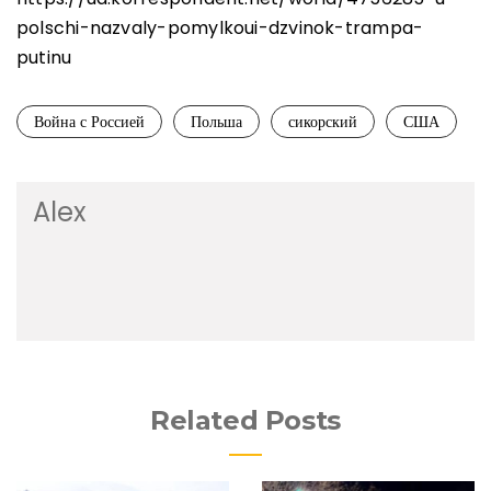
polschi-nazvaly-pomylkoui-dzvinok-trampa-
putinu
Война с Россией
Польша
сикорский
США
Alex
Related Posts