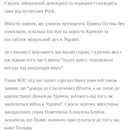
Європі, ліберальній демократії та порядності походить
саме від путінської Росії.
Міністр оцінив, що дзвінок президента Трампа Путіна був
помилкою, оскільки він йде на користь Кремлю та
послаблює моральний дух в Україні.
За словами Сікорського, ми маємо справу з кризою, яка є
наслідком того, що Європа “надто довго отримувала
вигоду від дивідендів миру”.
Глава МЗС під час однієї з дискусійних панелей також
заявив, що “довіра до Сполучених Штатів, а не лише до
адміністрації Дональда Трампа, залежить від того, як
закінчиться війна в Україні”. Своєю чергою, міністерка
закордонних справ Німеччини Анналена Бербок
зазначила, що Трамп повинен прислухатися до того, що
каже Польща.