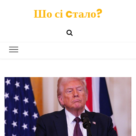
Шо сі cтало?