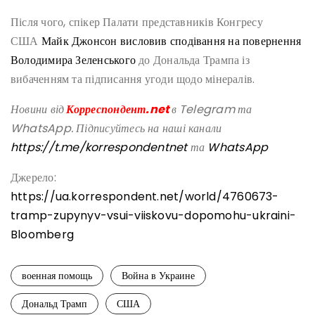
Після чого, спікер Палати представників Конгресу
США
Майк Джонсон висловив сподівання на повернення
Володимира Зеленського
до Дональда Трампа із
вибаченням та підписання угоди щодо мінералів.
Новини від
Корреспондент.net
в Telegram та
WhatsApp. Підписуйтесь на наші канали
https://t.me/korrespondentnet
та
WhatsApp
Джерело:
https://ua.korrespondent.net/world/4760673-
tramp-zupynyv-vsui-viiskovu-dopomohu-ukraini-
Bloomberg
военная помощь
Война в Украине
Дональд Трамп
США