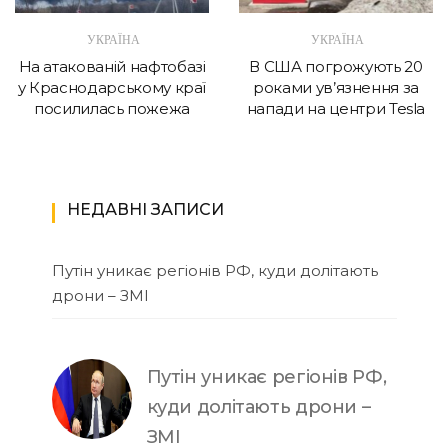
УКРАЇНА
УКРАЇНА
На атакованій нафтобазі
В США погрожують 20
у Краснодарському краї
роками ув’язнення за
посилилась пожежа
напади на центри Tesla
НЕДАВНІ ЗАПИСИ
Путін уникає регіонів РФ, куди долітають
дрони – ЗМІ
Путін уникає регіонів РФ,
куди долітають дрони –
ЗМІ