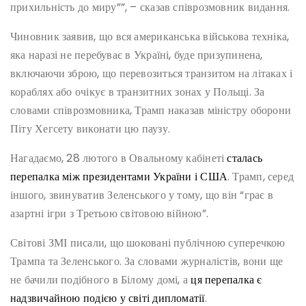
прихильність до миру””, – сказав співрозмовник видання.
Чиновник заявив, що вся американська військова техніка,
яка наразі не перебуває в Україні, буде призупинена,
включаючи зброю, що перевозиться транзитом на літаках і
кораблях або очікує в транзитних зонах у Польщі. За
словами співрозмовника, Трамп наказав міністру оборони
Піту Хегсету виконати цю паузу.
Нагадаємо, 28 лютого в Овальному кабінеті
сталась
перепалка між президентами України і США
. Трамп, серед
іншого, звинуватив Зеленського у тому, що він “грає в
азартні ігри з Третьою світовою війною”.
Світові ЗМІ писали, що шоковані публічною суперечкою
Трампа та Зеленського. За словами журналістів, вони ще
не бачили подібного в Білому домі, а
ця перепалка є
надзвичайною подією у світі дипломатії
.