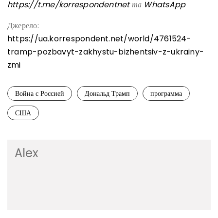
https://t.me/korrespondentnet
та
WhatsApp
Джерело:
https://ua.korrespondent.net/world/4761524-
tramp-pozbavyt-zakhystu-bizhentsiv-z-ukrainy-
zmi
Война с Россией
Дональд Трамп
программа
США
Alex