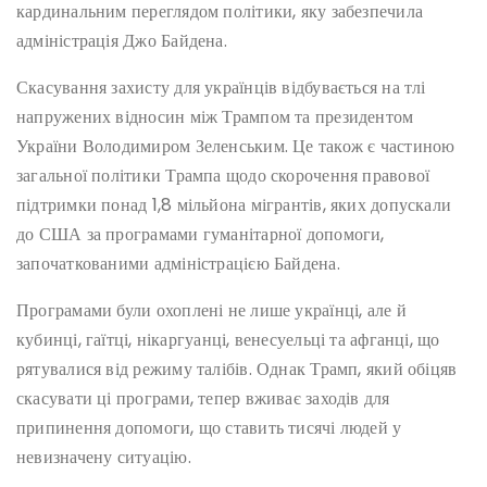
кардинальним переглядом політики, яку забезпечила
адміністрація Джо Байдена.
Скасування захисту для українців відбувається на тлі
напружених відносин між Трампом та президентом
України Володимиром Зеленським. Це також є частиною
загальної політики Трампа щодо скорочення правової
підтримки понад 1,8 мільйона мігрантів, яких допускали
до США за програмами гуманітарної допомоги,
започаткованими адміністрацією Байдена.
Програмами були охоплені не лише українці, але й
кубинці, гаїтці, нікаргуанці, венесуельці та афганці, що
рятувалися від режиму талібів. Однак Трамп, який обіцяв
скасувати ці програми, тепер вживає заходів для
припинення допомоги, що ставить тисячі людей у
невизначену ситуацію.