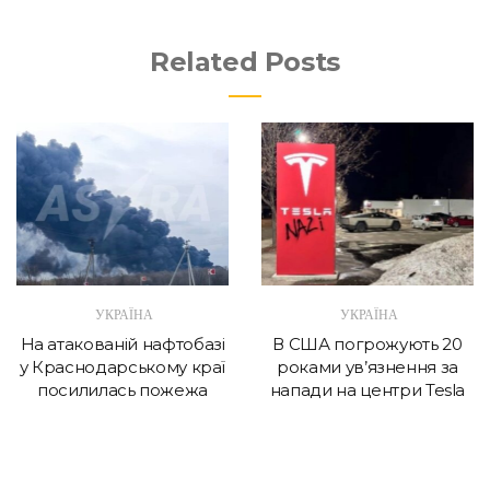
Related Posts
УКРАЇНА
УКРАЇНА
На атакованій нафтобазі
В США погрожують 20
у Краснодарському краї
роками ув’язнення за
посилилась пожежа
напади на центри Tesla