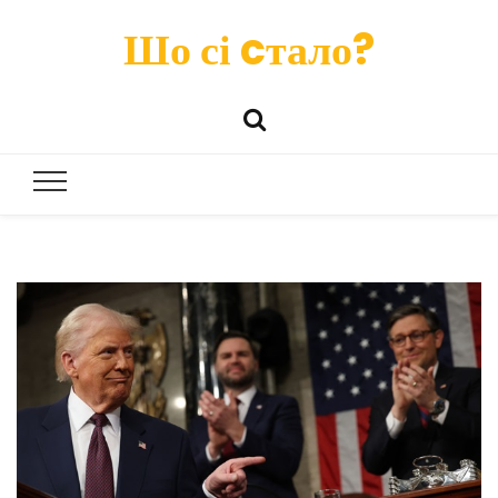
Шо сі cтало?