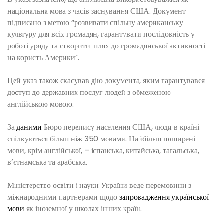
національна мова з часів заснування США. Документ
підписано з метою “розвивати спільну американську
культуру для всіх громадян, гарантувати послідовність у
роботі уряду та створити шлях до громадянської активності
на користь Америки”.
Цей указ також скасував дію документа, яким гарантувався
доступ до державних послуг людей з обмеженою
англійською мовою.
За
даними
Бюро перепису населення США, люди в країні
спілкуються більш ніж 350 мовами. Найбільш поширені
мови, крім англійської, – іспанська, китайська, тагальська,
в’єтнамська та арабська.
Міністерство освіти і науки України веде перемовини з
міжнародними партнерами щодо
запровадження української
мови
як іноземної у школах інших країн.