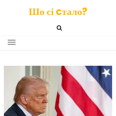
Шо сі cтало?