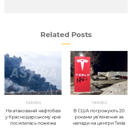
Related Posts
УКРАЇНА
УКРАЇНА
На атакованій нафтобазі
В США погрожують 20
у Краснодарському краї
роками ув’язнення за
посилилась пожежа
напади на центри Tesla