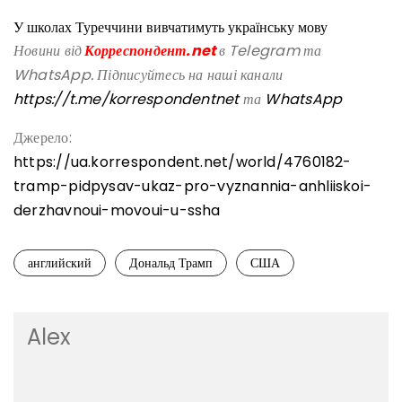
У школах Туреччини вивчатимуть українську мову
Новини від
Корреспондент.net
в Telegram та
WhatsApp. Підписуйтесь на наші канали
https://t.me/korrespondentnet
та
WhatsApp
Джерело:
https://ua.korrespondent.net/world/4760182-
tramp-pidpysav-ukaz-pro-vyznannia-anhliiskoi-
derzhavnoui-movoui-u-ssha
английский
Дональд Трамп
США
Alex