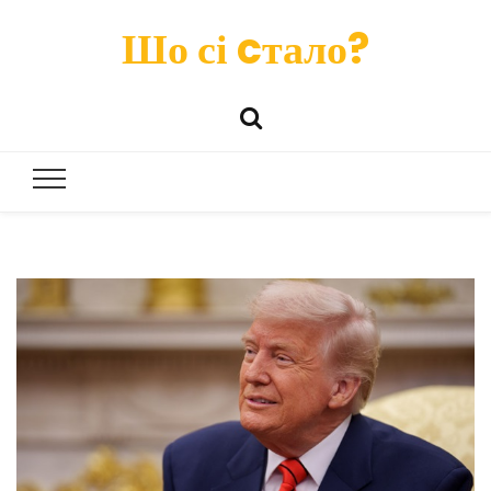
Шо сі cтало?