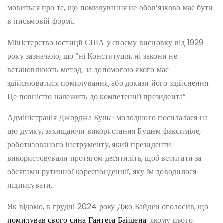
мовиться про те, що помилування не обов’язково має бути
в письмовій формі.
Міністерство юстиції США у своєму висновку від 1929
року зазначало, що “ні Конституція, ні закони не
встановлюють метод, за допомогою якого має
здійснюватися помилування, або докази його здійснення.
Це повністю належить до компетенції президента”.
Адміністрація Джорджа Буша-молодшого посилалася на
цю думку, захищаючи використання Бушем факсиміле,
роботизованого інструменту, який президенти
використовували протягом десятиліть, щоб встигати за
обсягами рутинної кореспонденції, яку їм доводилося
підписувати.
Як відомо, в грудні 2024 року Джо Байден оголосив, що
помилував свого сина Гантера Байдена
, якому цього