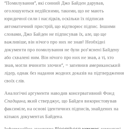
“Помилування”, які сонний Джо Байден дарував,
оголошуються недійсними, такими, що не мають
юридичної сили і наслідків, оскільки їх підписав
автоматичний пристрій, що відтворює підпис. Іншими
словами, Джо Байден не підписував їх, але, що ще
важливіше, він нічого про них не знав! Необхідні
документи про помилування не були роз’яснені Байдену
або схвалені ним. Він нічого про них не знав, а ті, хто
знав, могли вчинити злочин”, – запевнив американський
лідер, однак без надання жодних доказів на підтвердження
своїх слів.
Аналогічні аргументи наводив консервативний Фонд
Спадщина
, який стверджує, що Байден використовував
факсиміле, на основі ідентичних підписів, знайдених на
кількох документах Байдена.
Інформаційне агентство Bloomberg
зазначає
: коментарі