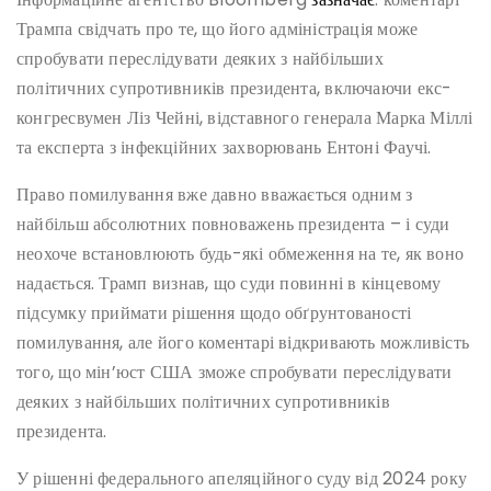
Трампа свідчать про те, що його адміністрація може
спробувати переслідувати деяких з найбільших
політичних супротивників президента, включаючи екс-
конгресвумен Ліз Чейні, відставного генерала Марка Міллі
та експерта з інфекційних захворювань Ентоні Фаучі.
Право помилування вже давно вважається одним з
найбільш абсолютних повноважень президента – і суди
неохоче встановлюють будь-які обмеження на те, як воно
надається. Трамп визнав, що суди повинні в кінцевому
підсумку приймати рішення щодо обґрунтованості
помилування, але його коментарі відкривають можливість
того, що мін’юст США зможе спробувати переслідувати
деяких з найбільших політичних супротивників
президента.
У рішенні федерального апеляційного суду від 2024 року