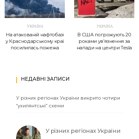
УКРАЇНА
УКРАЇНА
На атакованій нафтобазі
В США погрожують 20
у Краснодарському краї
роками ув’язнення за
посилилась пожежа
напади на центри Tesla
НЕДАВНІ ЗАПИСИ
У різних регіонах України викрито чотири
“ухилянтські” схеми
У різних регіонах України