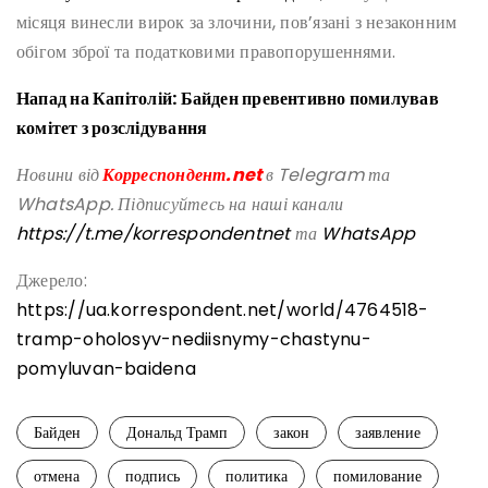
місяця винесли вирок за злочини, пов’язані з незаконним
обігом зброї та податковими правопорушеннями.
Напад на Капітолій: Байден превентивно помилував
комітет з розслідування
Новини від
Корреспондент.net
в Telegram та
WhatsApp. Підписуйтесь на наші канали
https://t.me/korrespondentnet
та
WhatsApp
Джерело:
https://ua.korrespondent.net/world/4764518-
tramp-oholosyv-nediisnymy-chastynu-
pomyluvan-baidena
Байден
Дональд Трамп
закон
заявление
отмена
подпись
политика
помилование