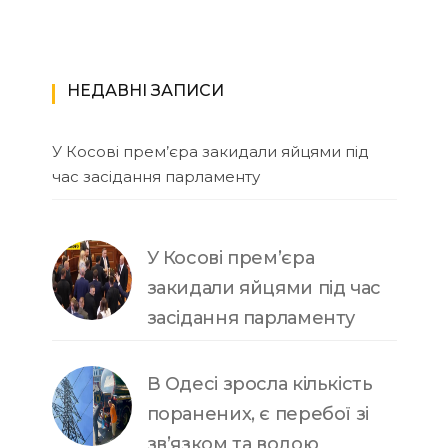
НЕДАВНІ ЗАПИСИ
У Косові прем’єра закидали яйцями під
час засідання парламенту
У Косові прем’єра
закидали яйцями під час
засідання парламенту
В Одесі зросла кількість
поранених, є перебої зі
зв’язком та водою