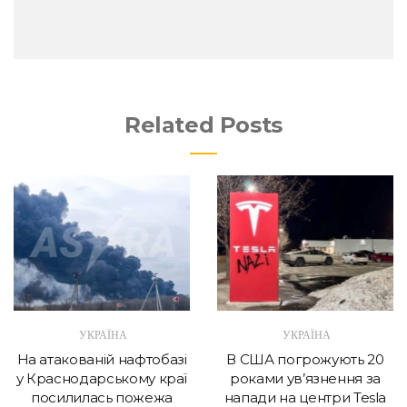
Related Posts
УКРАЇНА
УКРАЇНА
На атакованій нафтобазі
В США погрожують 20
у Краснодарському краї
роками ув’язнення за
посилилась пожежа
напади на центри Tesla