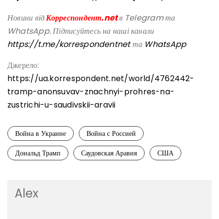
Новини від
Корреспондент.net
в Telegram та
WhatsApp. Підписуйтесь на наші канали
https://t.me/korrespondentnet
та
WhatsApp
Джерело:
https://ua.korrespondent.net/world/4762442-
tramp-anonsuvav-znachnyi-prohres-na-
zustrichi-u-saudivskii-aravii
Война в Украине
Война с Россией
Дональд Трамп
Саудовская Аравия
США
Alex