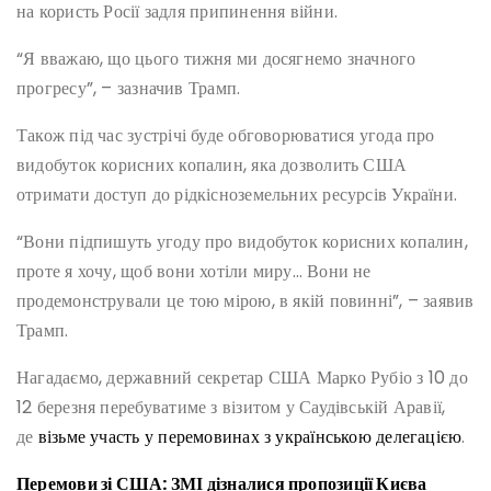
на користь Росії задля припинення війни.
“Я вважаю, що цього тижня ми досягнемо значного
прогресу”, – зазначив Трамп.
Також під час зустрічі буде обговорюватися угода про
видобуток корисних копалин, яка дозволить США
отримати доступ до рідкісноземельних ресурсів України.
“Вони підпишуть угоду про видобуток корисних копалин,
проте я хочу, щоб вони хотіли миру… Вони не
продемонстрували це тою мірою, в якій повинні”, – заявив
Трамп.
Нагадаємо, державний секретар США Марко Рубіо з 10 до
12 березня перебуватиме з візитом у Саудівській Аравії,
де
візьме участь у перемовинах з українською делегацією
.
Перемови зі США: ЗМІ дізналися пропозиції Києва