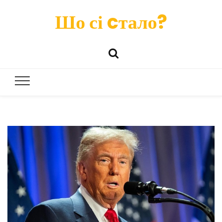
Шо сі cтало?