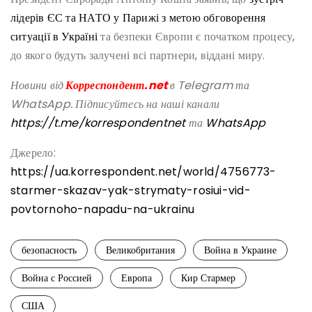
лідерів ЄС та НАТО у Парижі з метою обговорення
ситуації в Україні
та безпеки Європи є початком процесу,
до якого будуть залучені всі партнери, віддані миру.
Новини від
Корреспондент.net
в Telegram та
WhatsApp. Підписуйтесь на наші канали
https://t.me/korrespondentnet
та
WhatsApp
Джерело:
https://ua.korrespondent.net/world/4756773-
starmer-skazav-yak-strymaty-rosiui-vid-
povtornoho-napadu-na-ukrainu
безопасность
Великобритания
Война в Украине
Война с Россией
Европа
Кир Стармер
США