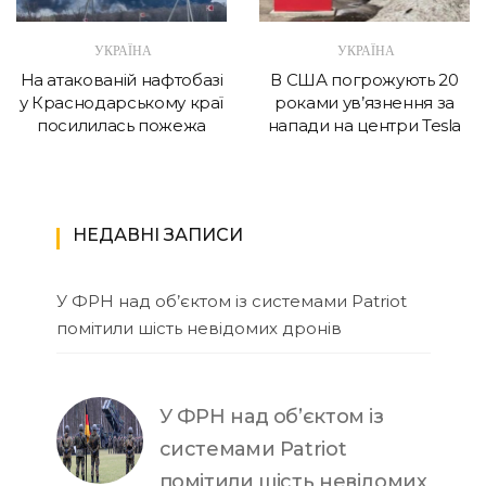
УКРАЇНА
УКРАЇНА
На атакованій нафтобазі
В США погрожують 20
у Краснодарському краї
роками ув’язнення за
посилилась пожежа
напади на центри Tesla
НЕДАВНІ ЗАПИСИ
У ФРН над об’єктом із системами Patriot
помітили шість невідомих дронів
У ФРН над об’єктом із
системами Patriot
помітили шість невідомих