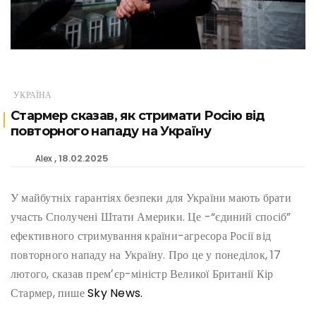
УКРАЇНА
Стармер сказав, як стримати Росію від
повторного нападу на Україну
18.02.2025
Alex
У майбутніх гарантіях безпеки для України мають брати
участь Сполучені Штати Америки. Це -“єдиний спосіб”
ефективного стримування країни-агресора Росії від
повторного нападу на Україну. Про це у понеділок, 17
лютого, сказав премʼєр-міністр Великої Британії Кір
Стармер, пише
Sky News.