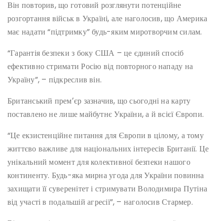
Він повторив, що готовий розглянути потенційне
розгортання військ в Україні, але наголосив, що Америка
має надати “підтримку” будь-яким миротворчим силам.
“Гарантія безпеки з боку США – це єдиний спосіб
ефективно стримати Росію від повторного нападу на
Україну”, – підкреслив він.
Британський премʼєр зазначив, що сьогодні на карту
поставлено не лише майбутнє України, а й всієї Європи.
“Це екзистенційне питання для Європи в цілому, а тому
життєво важливе для національних інтересів Британії. Це
унікальний момент для колективної безпеки нашого
континенту. Будь-яка мирна угода для України повинна
захищати її суверенітет і стримувати Володимира Путіна
від участі в подальшій агресії”, – наголосив Стармер.