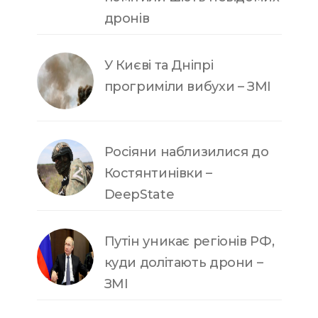
дронів
У Києві та Дніпрі
прогриміли вибухи – ЗМІ
Росіяни наблизилися до
Костянтинівки –
DeepState
Путін уникає регіонів РФ,
куди долітають дрони –
ЗМІ