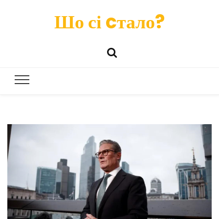
Шо сі cтало?