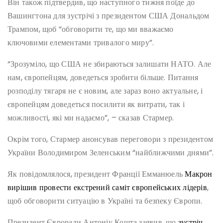
Він також підтвердив, що наступного тижня поїде до
Вашингтона для зустрічі з президентом США Дональдом
Трампом, щоб “обговорити те, що ми вважаємо
ключовими елементами тривалого миру”.
“Зрозуміло, що США не збираються залишати НАТО. Але
нам, європейцям, доведеться зробити більше. Питання
розподілу тягаря не є новим, але зараз воно актуальне, і
європейцям доведеться посилити як витрати, так і
можливості, які ми надаємо”, – сказав Стармер.
Окрім того, Стармер анонсував переговори з президентом
України Володимиром Зеленським “найближчими днями”.
Як повідомлялося, президент Франції Емманюель
Макрон
вирішив провести екстрений саміт європейських лідерів
,
щоб обговорити ситуацію в Україні та безпеку Європи.
Президент Євроради Антоніу Кошта заявив, що
зустріч