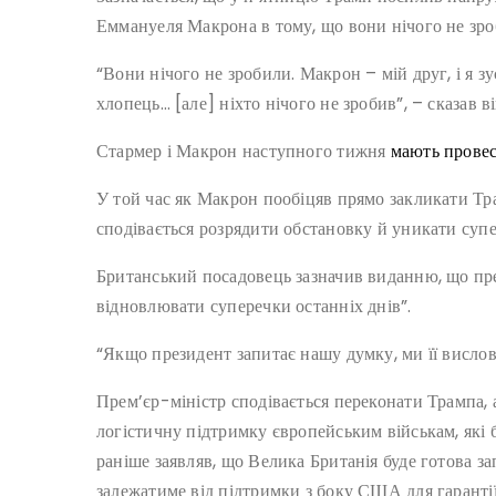
Еммануеля Макрона в тому, що вони нічого не зро
“Вони нічого не зробили. Макрон – мій друг, і я з
хлопець… [але] ніхто нічого не зробив”, – сказав 
Стармер і Макрон наступного тижня
мають провес
У той час як Макрон пообіцяв прямо закликати Тр
сподівається розрядити обстановку й уникати супе
Британський посадовець зазначив виданню, що пре
відновлювати суперечки останніх днів”.
“Якщо президент запитає нашу думку, ми її вислови
Прем’єр-міністр сподівається переконати Трампа, 
логістичну підтримку європейським військам, які б
раніше заявляв, що Велика Британія буде готова з
залежатиме від підтримки з боку США для гарантії 