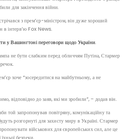
били для закінчення війни.
устрічався з прем’єр-міністром, він дуже хороший
він в інтерв’ю Fox News.
ти у Вашингтоні переговори щодо України
.
ампа не бути слабким перед обличчям Путіна, Стармер
речок.
м’єр хоче “зосередитися на майбутньому, а не
мо, відповідно до заяв, які ми зробили”, – додав він.
аби той запропонував повітряну, комунікаційну та
удуть розгорнуті для захисту миру в Україні. Стармер
апропонувати військових для європейських сил, але це
їхньої безпеки.