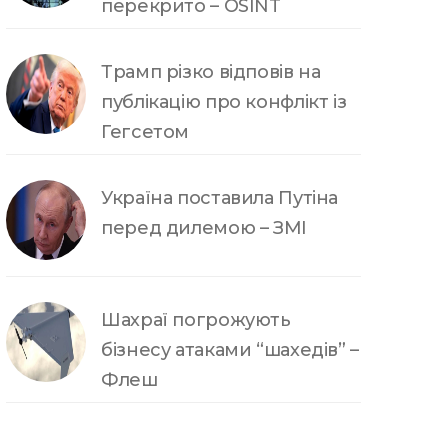
перекрито – OSINT
Трамп різко відповів на
публікацію про конфлікт із
Гегсетом
Україна поставила Путіна
перед дилемою – ЗМІ
Шахраї погрожують
бізнесу атаками “шахедів” –
Флеш