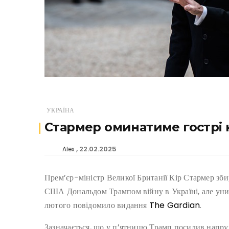
УКРАЇНА
Стармер оминатиме гострі к
22.02.2025
Alex
Прем’єр-міністр Великої Британії Кір Стармер зб
США Дональдом Трампом війну в Україні, але уника
лютого повідомило видання
The Gardian
.
Зазначається, що у п’ятницю Трамп посилив напру