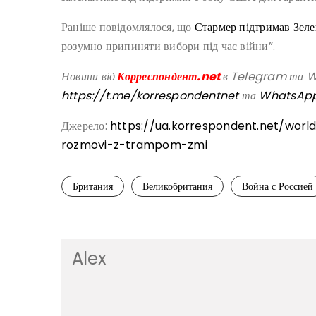
Раніше повідомлялося, що
Стармер підтримав Зелен
розумно припиняти вибори під час війни”.
Новини від
Корреспондент.net
в Telegram та Wh
https://t.me/korrespondentnet
та
WhatsAp
Джерело:
https://ua.korrespondent.net/wor
rozmovi-z-trampom-zmi
Британия
Великобритания
Война с Россией
Alex