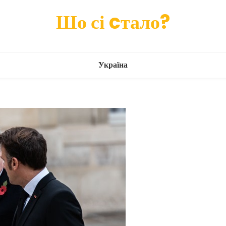
Шо сі cтало?
Україна