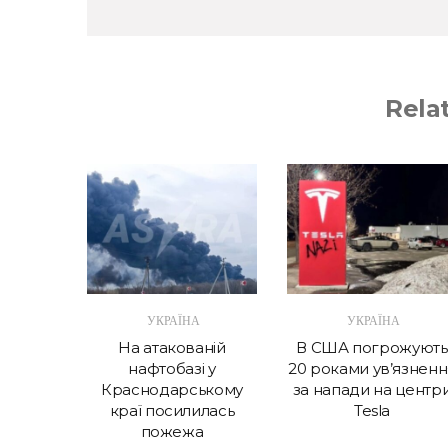
Rela
А
УКРАЇНА
УКРАЇНА
в крок
На атакованій
В США погрожують
 витрат
нафтобазі у
20 роками ув’язненн
Україні
Краснодарському
за напади на центр
краї посилилась
Tesla
пожежа