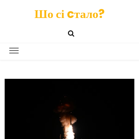
Шо сі cтало?