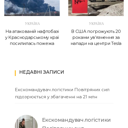
УКРАЇНА
УКРАЇНА
На атакованій нафтобазі
В США погрожують 20
у Краснодарському краї
роками ув’язнення за
посилилась пожежа
напади на центри Tesla
НЕДАВНІ ЗАПИСИ
Екскомандувач логістики Повітряних сил
підозрюється у збагаченні на 21 млн
Екскомандувач логістики