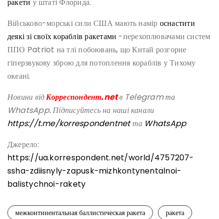
ракети
у штаті Флорида.
Військово-морські сили США мають намір
оснастити
деякі зі своїх кораблів ракетами
-перехоплювачами систем
ППО Patriot на тлі побоювань, що Китай розгорне
гіперзвукову зброю для потоплення кораблів у Тихому
океані.
Новини від
Корреспондент.net
в Telegram та
WhatsApp. Підписуйтесь на наші канали
https://t.me/korrespondentnet
та
WhatsApp
Джерело:
https://ua.korrespondent.net/world/4757207-
ssha-zdiisnyly-zapusk-mizhkontynentalnoi-
balistychnoi-rakety
межконтинентальная баллистическая ракета
ракета