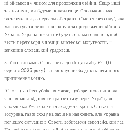
ні військовим чином для продовження війни. Якщо інші
так вчинять, ми будемо поважати це. Словаччина має
застереження до нереальної стратегії “мир через силу”, яка
має слугувати лише приводом для продовження війни в
Україні. Україна ніколи не буде настільки сильною, щоб
вести переговори з позиції військової могутності”, –
запевнив словацький урядовець.
За його словами, Словаччина до кінця саміту ЄС (6
березня 2025 року) запропонує необхідність негайного
припинення вогню.
“Словацька Республіка вимагає, щоб зрештою виникла
явна вимога відновити транзит газу через Україну до
Словацької Республіки та Західної Європи. Ситуація
абсурдна, газ зі сходу на захід не надходить, але Україна
погіршує ситуацію в Європі, забираючи європейський газ.
Це російський газ, за який він платить, яким він фінансує