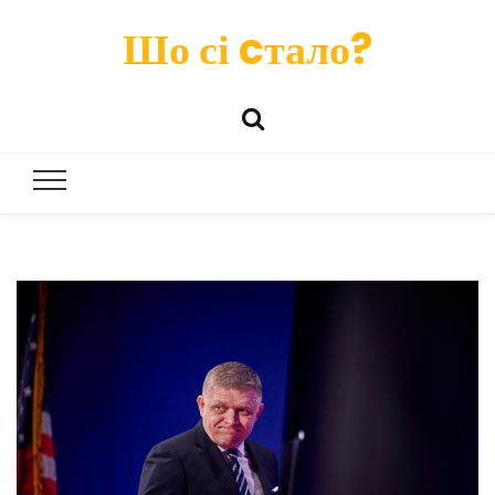
Шо сі cтало?