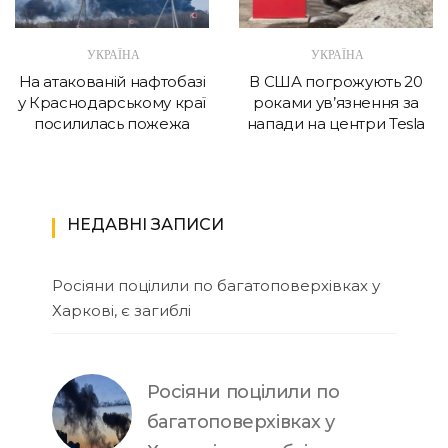
УКРАЇНА
УКРАЇНА
На атакованій нафтобазі
В США погрожують 20
у Краснодарському краї
роками ув’язнення за
посилилась пожежа
напади на центри Tesla
НЕДАВНІ ЗАПИСИ
Росіяни поцілили по багатоповерхівках у
Харкові, є загиблі
Росіяни поцілили по
багатоповерхівках у