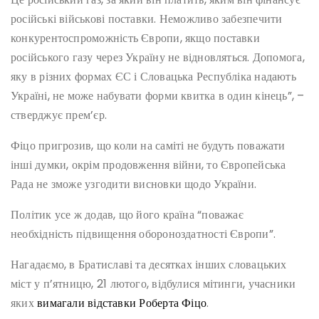
російські військові поставки. Неможливо забезпечити
конкурентоспроможність Європи, якщо поставки
російського газу через Україну не відновляться. Допомога,
яку в різних формах ЄС і Словацька Республіка надають
Україні, не може набувати форми квитка в один кінець”, –
стверджує прем’єр.
Фіцо пригрозив, що коли на саміті не будуть поважати
інші думки, окрім продовження війни, то Європейська
Рада не зможе узгодити висновки щодо України.
Політик усе ж додав, що його країна “поважає
необхідність підвищення обороноздатності Європи”.
Нагадаємо, в Братиславі та десятках інших словацьких
міст у п’ятницю, 21 лютого, відбулися мітинги, учасники
яких
вимагали відставки Роберта Фіцо
.