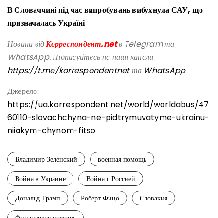
В Словаччині під час випробувань вибухнула САУ, що
призначалась Україні
Новини від
Корреспондент.net
в Telegram та
WhatsApp. Підписуйтесь на наші канали
https://t.me/korrespondentnet
та
WhatsApp
Джерело:
https://ua.korrespondent.net/world/worldabus/47
60110-slovachchyna-ne-pidtrymuvatyme-ukrainu-
niiakym-chynom-fitso
Владимир Зеленский
военная помощь
Война в Украине
Война с Россией
Дональд Трамп
Роберт Фицо
Словакия
Финансовая помощь