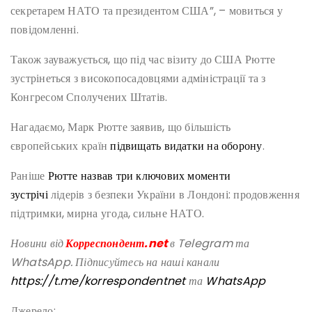
секретарем НАТО та президентом США”, – мовиться у
повідомленні.
Також зауважується, що під час візиту до США Рютте
зустрінеться з високопосадовцями адміністрації та з
Конгресом Сполучених Штатів.
Нагадаємо, Марк Рютте заявив, що більшість
європейських країн
підвищать видатки на оборону
.
Раніше
Рютте назвав три ключових моменти
зустрічі
лідерів з безпеки України в Лондоні: продовження
підтримки, мирна угода, сильне НАТО.
Новини від
Корреспондент.net
в Telegram та
WhatsApp. Підписуйтесь на наші канали
https://t.me/korrespondentnet
та
WhatsApp
Джерело: