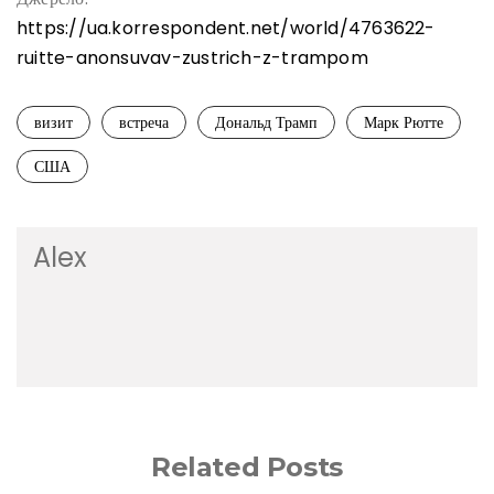
https://ua.korrespondent.net/world/4763622-
ruitte-anonsuvav-zustrich-z-trampom
визит
встреча
Дональд Трамп
Марк Рютте
США
Alex
Related Posts