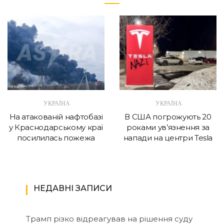
УКРАЇНА
УКРАЇНА
На атакованій нафтобазі
В США погрожують 20
у Краснодарському краї
роками ув’язнення за
посилилась пожежа
напади на центри Tesla
НЕДАВНІ ЗАПИСИ
Трамп різко відреагував на рішення суду