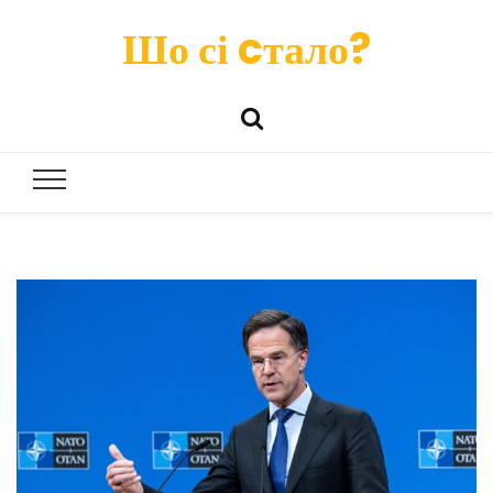
Шо сі cтало?