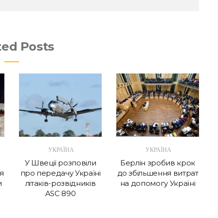
ted Posts
УКРАЇНА
УКРАЇНА
У Швеції розповіли
Берлін зробив крок
я
про передачу Україні
до збільшення витрат
и
літаків-розвідників
на допомогу Україні
ASC 890