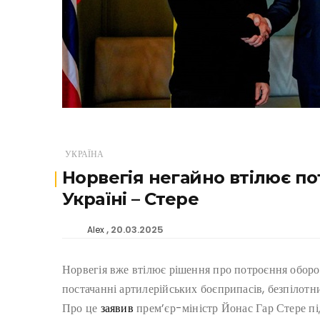
УКРАЇНА
Норвегія негайно втілює п
Україні – Стере
20.03.2025
Alex
Норвегія вже втілює рішення про потроєння оборо
постачанні артилерійських боєприпасів, безпілотни
Про це
заявив
прем’єр-міністр Йонас Гар Стере пі