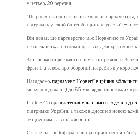
у четвер, 20 березня.
“Це рішення, одноголосно схвалене парламентом, 
підтримку у своїй боротьбі проти агресора”, – наг
Він додав, що партнерство між Норвегією та Укра
незалежність, а й спільні для всіх демократичних к
За словами норвезького прем’єра, президент Зеле
фронті, а також про оборонні потреби як у короткос
Нагадаємо,
парламент Норвегії вирішив збільшити
мільярдів доларів) до 85 мільярдів норвезьких кро
Раніше Стьоре
виступив у парламенті з доповіддю
підтримки України, а також відносин з новою адм
зміцненням власної оборони.
Стьоре назвав інформацію про припинення з боку 