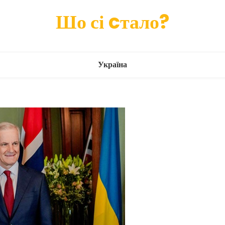
Шо сі cтало?
Україна