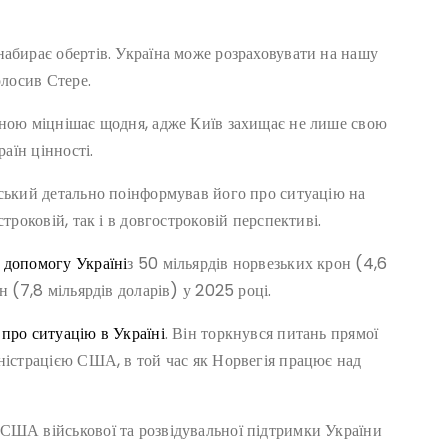
набирає обертів. Україна може розраховувати на нашу
олосив Стере.
їною міцнішає щодня, адже Київ захищає не лише свою
раїн цінності.
нський детально поінформував його про ситуацію на
троковій, так і в довгостроковій перспективі.
 допомогу Україні
з 50 мільярдів норвезьких крон (4,6
н (7,8 мільярдів доларів) у 2025 році.
 про ситуацію в Україні
. Він торкнувся питань прямої
іністрацією США, в той час як Норвегія працює над
США військової та розвідувальної підтримки України