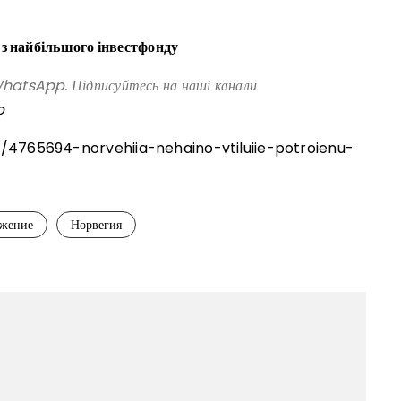
 з найбільшого інвестфонду
atsApp. Підписуйтесь на наші канали
p
d/4765694-norvehiia-nehaino-vtiluiie-potroienu-
ужение
Норвегия