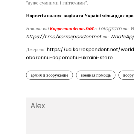
“дуже сумними і гнітючими”.
Норвегія планує виділити Україні мільярди євро
Новини від
Корреспондент.net
в Telegram та Wh
https://t.me/korrespondentnet
та
WhatsAp
Джерело:
https://ua.korrespondent.net/worl
oboronnu-dopomohu-ukraini-stere
армия и вооружение
военная помощь
воор
Alex