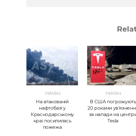
Rela
А
УКРАЇНА
УКРАЇНА
в крок
На атакованій
В США погрожують
 витрат
нафтобазі у
20 роками ув’язненн
Україні
Краснодарському
за напади на центр
краї посилилась
Tesla
пожежа