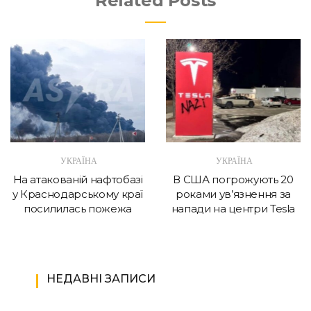
Related Posts
УКРАЇНА
УКРАЇНА
На атакованій нафтобазі
В США погрожують 20
у Краснодарському краї
роками ув’язнення за
посилилась пожежа
напади на центри Tesla
НЕДАВНІ ЗАПИСИ