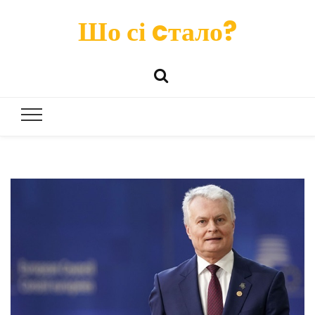
Шо сі cтало?