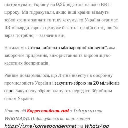
підтримувати Україну на 0,25 відсотка нашого ВВП
щороку. Ми підрахували, якщо інші країни візьмуть
зобов’язання заплатити таку ж суму, то Україна отримає
43 мільярди євро, а це дуже багато. І це дійсно те, що їм
зараз потрібно, – зазначив він.
Нагадаємо,
Литва вийшла з міжнародної конвенції
, яка
забороняє придбання, використання та виробництво
касетних боєприпасів.
Раніше повідомлялося, що Литва інвестує в оборонну
промисловість України і
закупить зброю на 20 мільйонів
євро
. Закуплену зброю планують передати Збройним
силам України.
Новини від
Корреспондент.net
в Telegram та
WhatsApp. Підписуйтесь на наші канали
https://t.me/korrespondentnet
та
WhatsApp