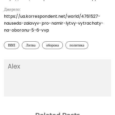
Джерело:
https://ua.korrespondent.net/world/4761527-
nauseda-zaiavyv-pro-namir-lytvy-vytrachaty-
na-oboronu-5-6-vvp
ВВП
Литва
оборона
политика
Alex