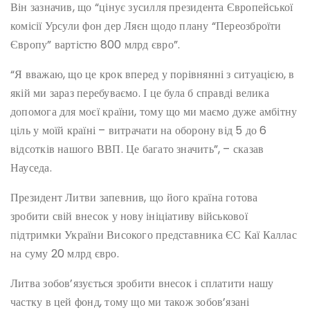
Він зазначив, що “цінує зусилля президента Європейської
комісії Урсули фон дер Ляєн щодо плану “Переозброїти
Європу” вартістю 800 млрд євро”.
“Я вважаю, що це крок вперед у порівнянні з ситуацією, в
якій ми зараз перебуваємо. І це була б справді велика
допомога для моєї країни, тому що ми маємо дуже амбітну
ціль у моїй країні – витрачати на оборону від 5 до 6
відсотків нашого ВВП. Це багато значить”, – сказав
Науседа.
Президент Литви запевнив, що його країна готова
зробити свій внесок у нову ініціативу військової
підтримки України Високого представника ЄС Каї Каллас
на суму 20 млрд євро.
Литва зобов’язується зробити внесок і сплатити нашу
частку в цей фонд, тому що ми також зобов’язані