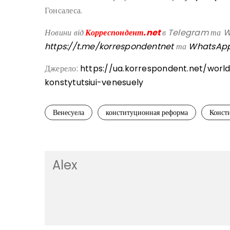
Гонсалеса.
Новини від
Корреспондент.net
в Telegram та Wh
https://t.me/korrespondentnet
та
WhatsAp
Джерело:
https://ua.korrespondent.net/wo
konstytutsiui-venesuely
Венесуела
конституционная реформа
Конст
Alex