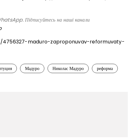
atsApp. Підписуйтесь на наші канали
p
rld/4756327-maduro-zaproponuvav-reformuvaty-
итуция
Мадуро
Николас Мадуро
реформа