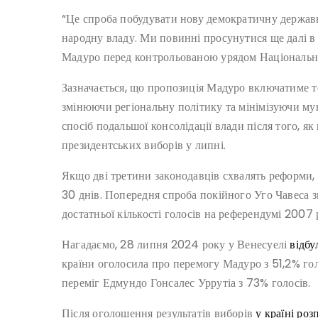
“Це спроба побудувати нову демократичну державн
народну владу. Ми повинні просунутися ще далі в 
Мадуро перед контрольованою урядом Національн
Зазначається, що пропозиція Мадуро включатиме те
змінюючи регіональну політику та мінімізуючи мун
спосіб подальшої консолідації влади після того, я
президентських виборів у липні.
Якщо дві третини законодавців схвалять реформи, 
30 днів. Попередня спроба покійного Уго Чавеса 
достатньої кількості голосів на референдумі 2007 
Нагадаємо, 28 липня 2024 року у Венесуелі
відбу
країни оголосила про перемогу Мадуро з 51,2% гол
переміг Едмундо Гонсалес Уррутіа з 73% голосів.
Після оголошення результатів виборів
у країні ро