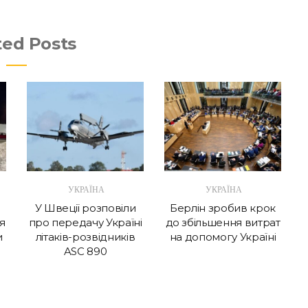
ted Posts
УКРАЇНА
УКРАЇНА
У Швеції розповіли
Берлін зробив крок
я
про передачу Україні
до збільшення витрат
и
літаків-розвідників
на допомогу Україні
ASC 890