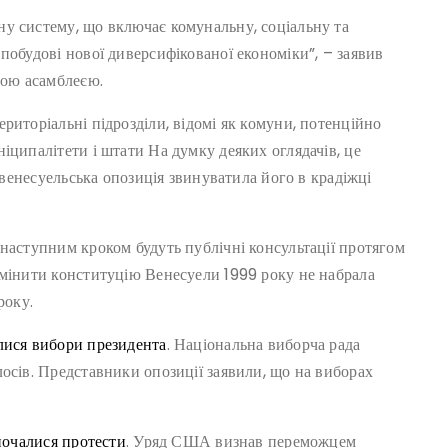
у систему, що включає комунальну, соціальну та
побудові нової диверсифікованої економіки”, – заявив
ою асамблеєю.
риторіальні підрозділи, відомі як комуни, потенційно
іципалітети і штати На думку деяких оглядачів, це
к венесуельська опозиція звинуватила його в крадіжці
наступним кроком будуть публічні консультації протягом
змінити конституцію Венесуели 1999 року не набрала
року.
лися вибори президента
. Національна виборча рада
осів. Представники опозиції заявили, що на виборах
зпочалися протести
. Уряд США визнав переможцем