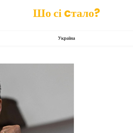
Шо сі cтало?
Україна