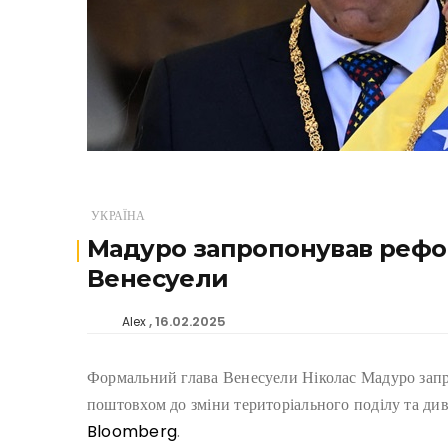
УКРАЇНА
Мадуро запропонував рефо
Венесуели
16.02.2025
Alex
Формальний глава Венесуели Ніколас Мадуро запр
поштовхом до зміни територіального поділу та див
Bloomberg
.