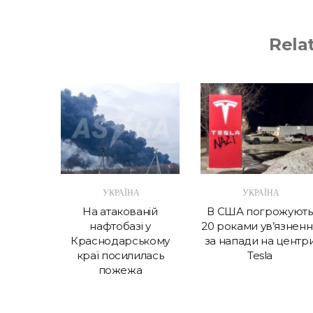
Rela
А
УКРАЇНА
УКРАЇНА
в крок
На атакованій
В США погрожують
 витрат
нафтобазі у
20 роками ув’язненн
Україні
Краснодарському
за напади на центр
краї посилилась
Tesla
пожежа