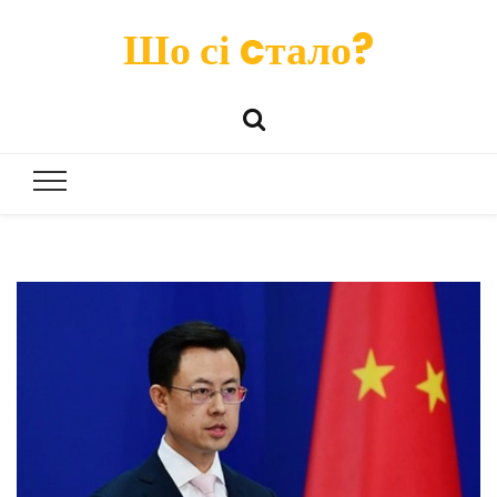
Шо сі cтало?