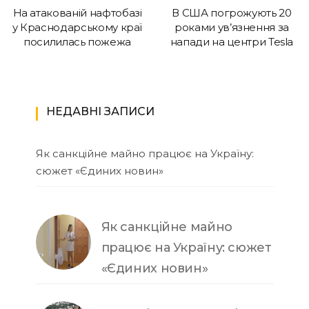
На атакованій нафтобазі
В США погрожують 20
у Краснодарському краї
роками ув’язнення за
посилилась пожежа
напади на центри Tesla
НЕДАВНІ ЗАПИСИ
Як санкційне майно працює на Україну:
сюжет «Єдиних новин»
Як санкційне майно
працює на Україну: сюжет
«Єдиних новин»