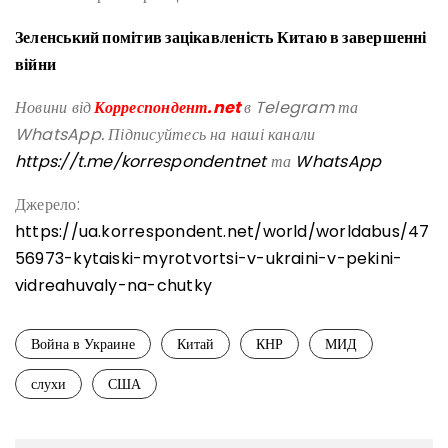
Зеленський помітив зацікавленість Китаю в завершенні
війни
Новини від
Корреспондент.net
в Telegram та
WhatsApp. Підписуйтесь на наші канали
https://t.me/korrespondentnet
та
WhatsApp
Джерело:
https://ua.korrespondent.net/world/worldabus/47
56973-kytaiski-myrotvortsi-v-ukraini-v-pekini-
vidreahuvaly-na-chutky
Война в Украине
Китай
КНР
МИД
слухи
США