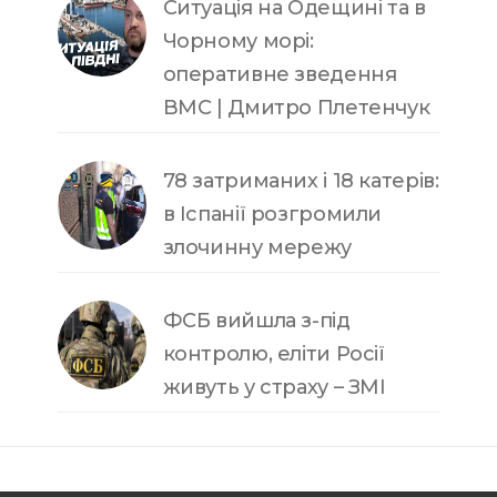
Ситуація на Одещині та в
Чорному морі:
оперативне зведення
ВМС | Дмитро Плетенчук
78 затриманих і 18 катерів:
в Іспанії розгромили
злочинну мережу
ФСБ вийшла з-під
контролю, еліти Росії
живуть у страху – ЗМІ