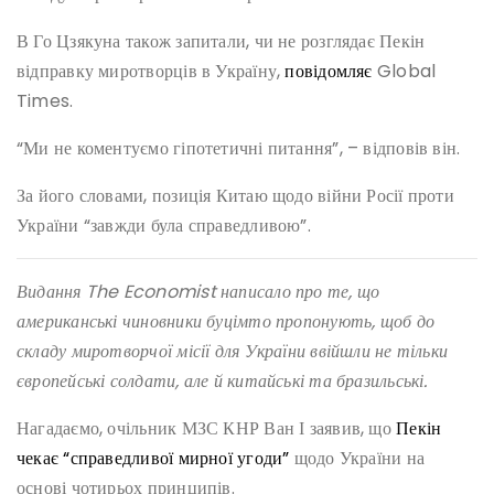
В Го Цзякуна також запитали, чи не розглядає Пекін
відправку миротворців в Україну,
повідомляє
Global
Times.
“Ми не коментуємо гіпотетичні питання”, – відповів він.
За його словами, позиція Китаю щодо війни Росії проти
України “завжди була справедливою”.
Видання The Economist написало про те, що
американські чиновники буцімто пропонують, щоб до
складу миротворчої місії для України ввійшли не тільки
європейські солдати, але й китайські та бразильські.
Нагадаємо, очільник МЗС КНР Ван І заявив, що
Пекін
чекає “справедливої мирної угоди”
щодо України на
основі чотирьох принципів.