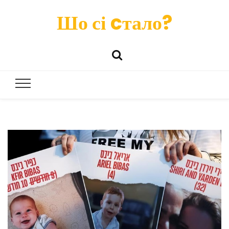
Шо сі cтало?