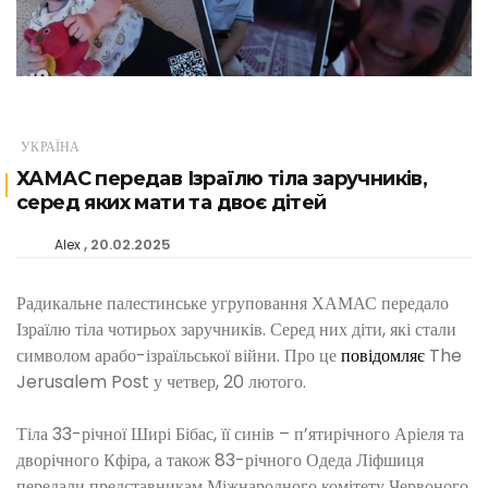
УКРАЇНА
ХАМАС передав Ізраїлю тіла заручників,
серед яких мати та двоє дітей
20.02.2025
Alex
Радикальне палестинське угруповання ХАМАС передало
Ізраїлю тіла чотирьох заручників. Серед них діти, які стали
символом арабо-ізраїльської війни. Про це
повідомляє
The
Jerusalem Post у четвер, 20 лютого.
Тіла 33-річної Ширі Бібас, її синів – п’ятирічного Аріеля та
дворічного Кфіра, а також 83-річного Одеда Ліфшиця
передали представникам Міжнародного комітету Червоного