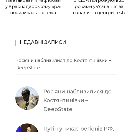
На атакованій нафтобазі
В США погрожують 20
у Краснодарському краї
роками ув’язнення за
посилилась пожежа
напади на центри Tesla
НЕДАВНІ ЗАПИСИ
Росіяни наблизилися до Костянтинівки –
DeepState
Росіяни наблизилися до
Костянтинівки –
DeepState
Путін уникає регіонів РФ,