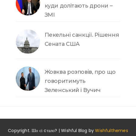
куди долітають дрони –
ЗМІ
Пекельні санкції. Рішення
Сената США
Жовква розповів, про що
говоритимуть
Зеленський і Вучич
Copyright. Шо сі cтало? | Wishful Blog by
Wishfulthemes