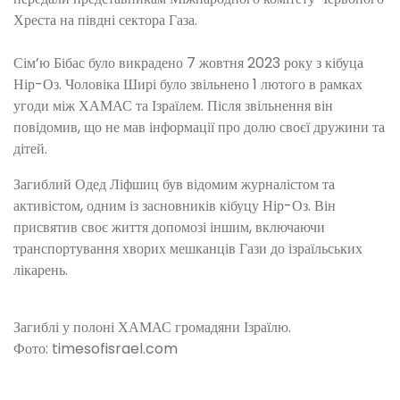
Хреста на півдні сектора Газа.
Сім’ю Бібас було викрадено 7 жовтня 2023 року з кібуца
Нір-Оз. Чоловіка Ширі було звільнено 1 лютого в рамках
угоди між ХАМАС та Ізраїлем. Після звільнення він
повідомив, що не мав інформації про долю своєї дружини та
дітей.
Загиблий Одед Ліфшиц був відомим журналістом та
активістом, одним із засновників кібуцу Нір-Оз. Він
присвятив своє життя допомозі іншим, включаючи
транспортування хворих мешканців Гази до ізраїльських
лікарень.
Загиблі у полоні ХАМАС громадяни Ізраїлю.
Фото: timesofisrael.com