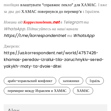
пообіцяв
влаштувати “справжнє пекло” для ХАМАС
. І вже
за два дні
ХАМАС повернувся до перемир’я
з Ізраїлем.
Новини від
Корреспондент.net
в Telegram та
WhatsApp. Підписуйтесь на наші канали
https://t.me/korrespondentnet
та
WhatsApp
Джерело:
https://ua.korrespondent.net/world/4757426-
khamas-peredav-izrailui-tila-zaruchnykiv-sered-
yakykh-maty-ta-dvoie-ditei
арабо-израильский конфликт
заложники
Ізраїль
перемирие между Израилем и ХАМАС
ХАМАС