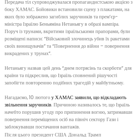
Передача тіл супроводжувалася пропагандистською акцією з
боку ХАМАС. Бойовики встановили сцену з плакатами, на
яких було зображено загиблих заручників та прем’єр-
міністра Ізраїлю Беньяміна Нетаньягу в образі вампіра.
Поруч із трунами, вкритими ізраїльськими прапорами, були
розміщені написи: “Військовий злочинець убив їх ракетами
своїх винищувачів” та “Повернення до війни – повернення
викрадених у трунах”.
Нетаньягу назвав цей день “днем потрясінь та скорботи” для
країни та підкреслив, що Ізраїль сповнений рішучості
запобігти повторенню подібних трагедій у майбутньому.
Нагадаємо, 10 лютого
у ХАМАС заявили, що відкладають
звільнення заручників
. Причиною називалось те, що Ізраїль
начебто порушив угоду про припинення вогню, затримавши
повернення переміщених осіб на північ сектору Гази і
заблокувавши постачання вантажів.
Після цього президент США Дональд Трамп