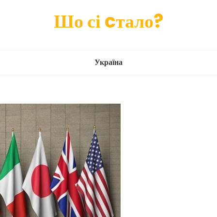
Шо сі cтало?
Україна