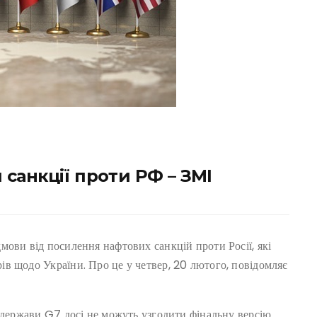
санкції проти РФ – ЗМІ
ови від посилення нафтових санкцій проти Росії, які
в щодо України. Про це у четвер, 20 лютого, повідомляє
 держави G7 досі не можуть узгодити фінальну версію