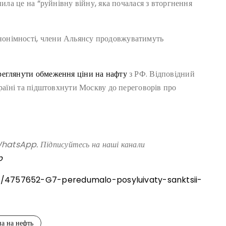
нила це на “руйнівну війну, яка почалася з вторгнення
онімності, члени Альянсу продовжуватимуть
еглянути обмеження ціни на нафту
з РФ. Відповідний
країні та підштовхнути Москву до переговорів про
atsApp. Підписуйтесь на наші канали
p
ld/4757652-G7-peredumalo-posyluivaty-sanktsii-
на на нефть