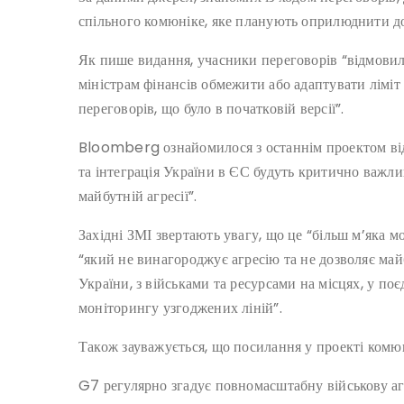
спільного комюніке, яке планують оприлюднити до
Як пише видання, учасники переговорів “відмовил
міністрам фінансів обмежити або адаптувати ліміт
переговорів, що було в початковій версії”.
Bloomberg ознайомилося з останнім проектом від 1
та інтеграція України в ЄС будуть критично важли
майбутній агресії”.
Західні ЗМІ звертають увагу, що це “більш м’яка мо
“який не винагороджує агресію та не дозволяє май
України, з військами та ресурсами на місцях, у п
моніторингу узгоджених ліній”.
Також зауважується, що посилання у проекті комюн
G7 регулярно згадує повномасштабну військову аг