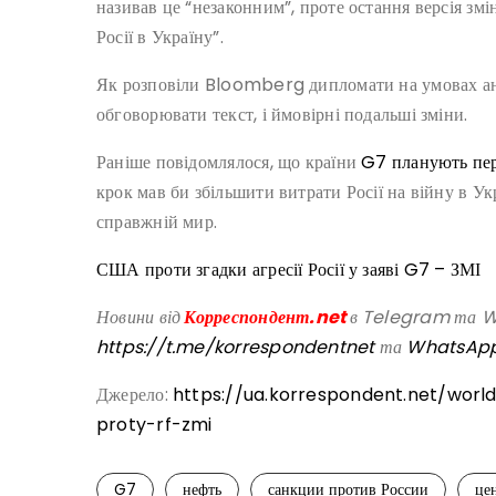
називав це “незаконним”, проте остання версія змі
Росії в Україну”.
Як розповіли Bloomberg дипломати на умовах ан
обговорювати текст, і ймовірні подальші зміни.
Раніше повідомлялося, що країни
G7 планують пер
крок мав би збільшити витрати Росії на війну в У
справжній мир.
США проти згадки агресії Росії у заяві G7 – ЗМІ
Новини від
Корреспондент.net
в Telegram та Wh
https://t.me/korrespondentnet
та
WhatsAp
Джерело:
https://ua.korrespondent.net/wor
proty-rf-zmi
G7
нефть
санкции против России
це