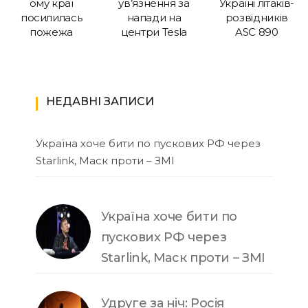
ому краї
ув’язнення за
Україні літаків-
посилилась
напади на
розвідників
пожежа
центри Tesla
ASC 890
НЕДАВНІ ЗАПИСИ
Україна хоче бити по пускових РФ через
Starlink, Маск проти – ЗМІ
Україна хоче бити по
пускових РФ через
Starlink, Маск проти – ЗМІ
Удруге за ніч: Росія