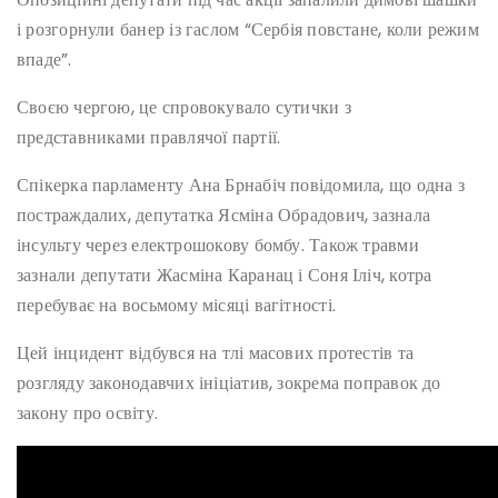
і розгорнули банер із гаслом “Сербія повстане, коли режим
впаде”.
Своєю чергою, це спровокувало сутички з
представниками правлячої партії.
Спікерка парламенту Ана Брнабіч повідомила, що одна з
постраждалих, депутатка Ясміна Обрадович, зазнала
інсульту через електрошокову бомбу. Також травми
зазнали депутати Жасміна Каранац і Соня Іліч, котра
перебуває на восьмому місяці вагітності.
Цей інцидент відбувся на тлі масових протестів та
розгляду законодавчих ініціатив, зокрема поправок до
закону про освіту.