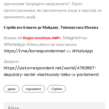
прагненням “розрядити напруженість”. Проте
протестувальники, які звинувачують владу в корупції, не
припиняють акцій.
Сербія все ближче до Майдану. Увімкнулась Москва
Новини від
Корреспондент.net
в Telegram та
WhatsApp. Підписуйтесь на наші канали
https://t.me/korrespondentnet
та
WhatsApp
Джерело:
https://ua.korrespondent.net/world/4760867-
deputaty-serbii-vlashtuvaly-biiku-u-parlamenti
драка
парламент
Сербия
Alex