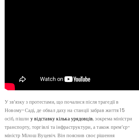
У зв’язку з протестами, що почалися після трагедії в
Новому-Саді, де обвал даху на станції забрав життя 15
осіб, пішли
у відставку кілька урядовців
, зокрема міністри
транспорту, торгівлі та інфраструктури, а також прем’єр-
міністр Мілош Вуцевіч. Він пояснив своє рішення