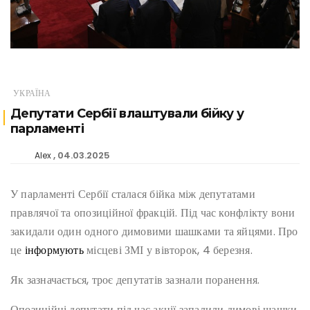
УКРАЇНА
Депутати Сербії влаштували бійку у
парламенті
04.03.2025
Alex
У парламенті Сербії сталася бійка між депутатами
правлячої та опозиційної фракцій. Під час конфлікту вони
закидали один одного димовими шашками та яйцями. Про
це
інформують
місцеві ЗМІ у вівторок, 4 березня.
Як зазначається, троє депутатів зазнали поранення.
Опозиційні депутати під час акції запалили димові шашки