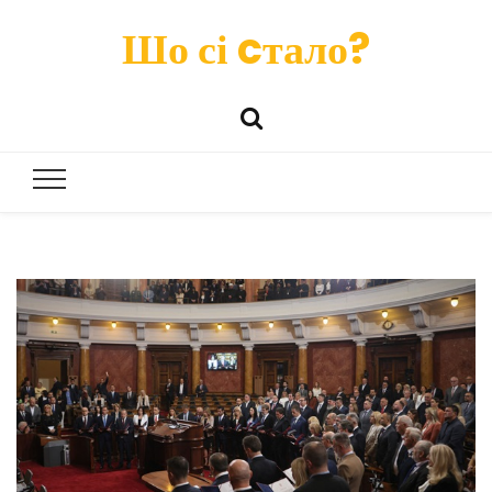
Шо сі cтало?