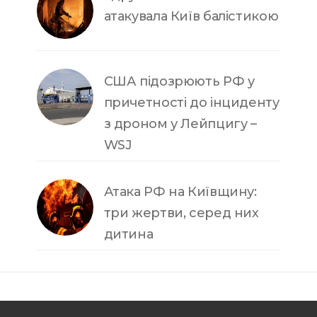
атакувала Київ балістикою
США підозрюють РФ у
причетності до інциденту
з дроном у Лейпцигу –
WSJ
Атака РФ на Київщину:
три жертви, серед них
дитина