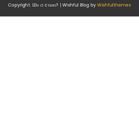
Copyright. Шо сі cтало? | Wishful Blog by
Wishfulthemes