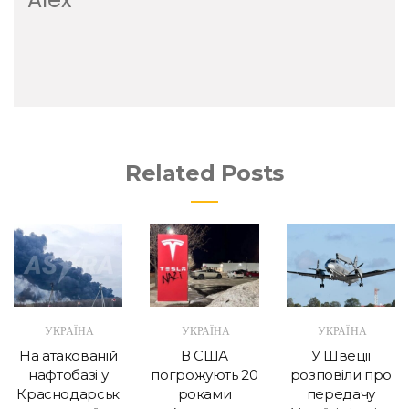
Related Posts
УКРАЇНА
УКРАЇНА
УКРАЇНА
На атакованій
В США
У Швеції
нафтобазі у
погрожують 20
розповіли про
Краснодарськ
роками
передачу