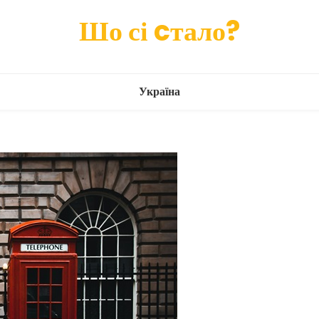
Шо сі cтало?
Україна