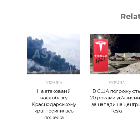
Rela
А
УКРАЇНА
УКРАЇНА
в крок
На атакованій
В США погрожують
 витрат
нафтобазі у
20 роками ув’язненн
Україні
Краснодарському
за напади на центр
краї посилилась
Tesla
пожежа