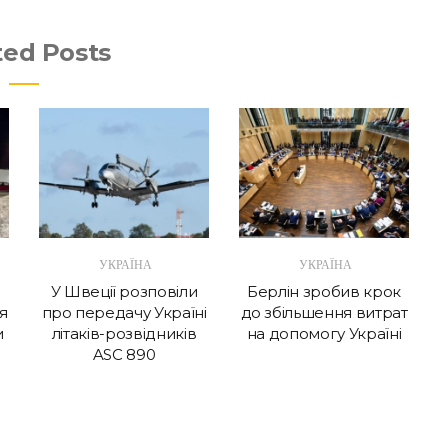
ted Posts
УКРАЇНА
УКРАЇНА
У Швеції розповіли
Берлін зробив крок
я
про передачу Україні
до збільшення витрат
и
літаків-розвідників
на допомогу Україні
ASC 890