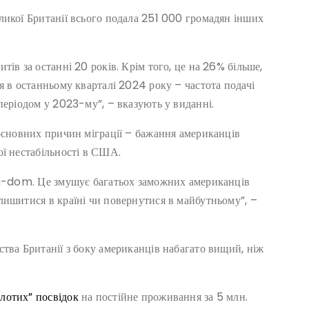
ликої Британії всього подала 251 000 громадян інших
ів за останні 20 років. Крім того, це на 26% більше,
я в останньому кварталі 2024 року – частота подачі
періодом у 2023-му”, – вказують у виданні.
 основних причин міграції – бажання американців
ої нестабільності в США.
non-dom. Це змушує багатьох заможних американців
лишитися в країні чи повернутися в майбутньому”, –
тва Британії з боку американців набагато вищий, ніж
лотих” посвідок
на постійне проживання за 5 млн.