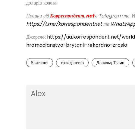
доларів кожна.
Новини від
Корреспондент.net
в Telegram та Wh
https://t.me/korrespondentnet
та
WhatsAp
Джерело:
https://ua.korrespondent.net/wor
hromadianstvo-brytanii-rekordno-zroslo
Британия
гражданство
Дональд Трамп
Alex