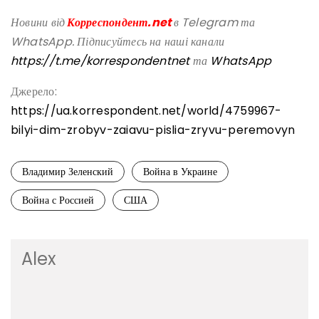
Новини від
Корреспондент.net
в Telegram та
WhatsApp. Підписуйтесь на наші канали
https://t.me/korrespondentnet
та
WhatsApp
Джерело:
https://ua.korrespondent.net/world/4759967-
bilyi-dim-zrobyv-zaiavu-pislia-zryvu-peremovyn
Владимир Зеленский
Война в Украине
Война с Россией
США
Alex