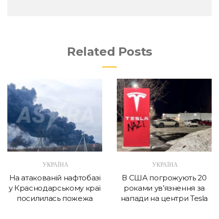
Related Posts
УКРАЇНА
УКРАЇНА
На атакованій нафтобазі
В США погрожують 20
у Краснодарському краї
роками ув’язнення за
посилилась пожежа
напади на центри Tesla