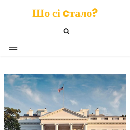
Шо сі cтало?