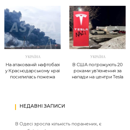
УКРАЇНА
УКРАЇНА
На атакованій нафтобазі
В США погрожують 20
у Краснодарському краї
роками ув’язнення за
посилилась пожежа
напади на центри Tesla
НЕДАВНІ ЗАПИСИ
В Одесі зросла кількість поранених, є