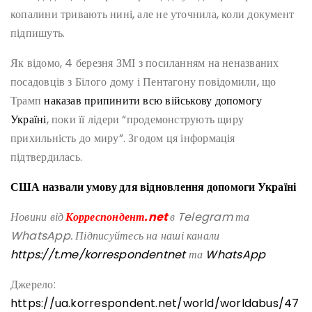
копалини тривають нині, але не уточнила, коли документ
підпишуть.
Як відомо, 4 березня ЗМІ з посиланням на неназваних
посадовців з Білого дому і Пентагону повідомили, що
Трамп
наказав припинити всю військову допомогу
Україні
, поки її лідери “продемонструють щиру
прихильність до миру”. Згодом ця інформація
підтвердилась.
США назвали умову для відновлення допомоги Україні
Новини від
Корреспондент.net
в Telegram та
WhatsApp. Підписуйтесь на наші канали
https://t.me/korrespondentnet
та
WhatsApp
Джерело:
https://ua.korrespondent.net/world/worldabus/47