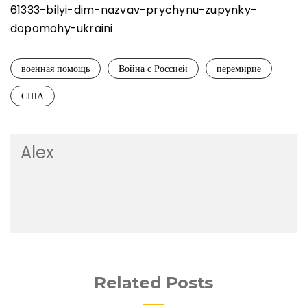
61333-bilyi-dim-nazvav-prychynu-zupynky-
dopomohy-ukraini
военная помощь
Война с Россией
перемирие
США
Alex
Related Posts