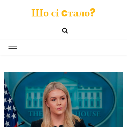
Шо сі cтало?