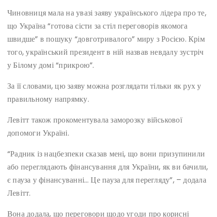
Чиновниця мала на увазі заяву українського лідера про те,
що Україна “готова сісти за стіл переговорів якомога
швидше” в пошуку “довготривалого” миру з Росією. Крім
того, український президент в ній назвав невдалу зустріч
у Білому домі “прикрою”.
За її словами, цю заяву можна розглядати тільки як рух у
правильному напрямку.
Левітт також прокоментувала заморозку військової
допомоги Україні.
“Радник із нацбезпеки сказав мені, що вони призупинили
або переглядають фінансування для України, як ви бачили,
є пауза у фінансуванні… Це пауза для перегляду”, – додала
Левітт.
Вона додала, що переговори щодо угоди про корисні