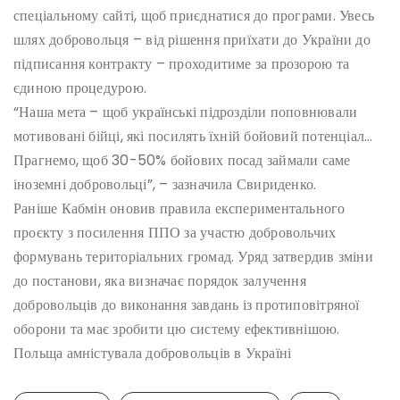
спеціальному сайті, щоб приєднатися до програми. Увесь
шлях добровольця – від рішення приїхати до України до
підписання контракту – проходитиме за прозорою та
єдиною процедурою.
“Наша мета – щоб українські підрозділи поповнювали
мотивовані бійці, які посилять їхній бойовий потенціал…
Прагнемо, щоб 30-50% бойових посад займали саме
іноземні добровольці”, – зазначила Свириденко.
Раніше Кабмін оновив правила експериментального
проєкту з посилення ППО за участю добровольчих
формувань територіальних громад. Уряд затвердив зміни
до постанови, яка визначає порядок залучення
добровольців до виконання завдань із протиповітряної
оборони та має зробити цю систему ефективнішою.
Польща амністувала добровольців в Україні