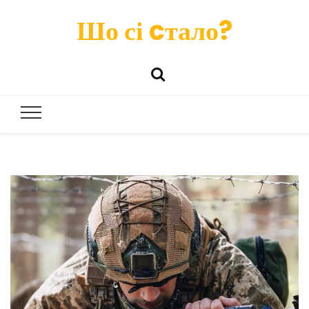
Шо сі cтало?