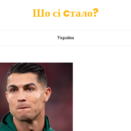
Шо сі cтало?
Україна