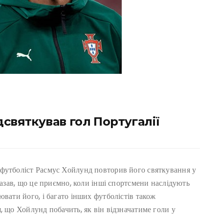
дсвяткував гол Португалії
 футболіст Расмус Хойлунд повторив його святкування у
казав, що це приємно, коли інші спортсмени наслідують
ювати його, і багато інших футболістів також
, що Хойлунд побачить, як він відзначатиме голи у