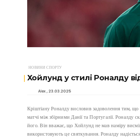
НОВИНИ СПОРТУ
Хойлунд у стилі Роналду ві
23.03.2025
Alex
Кріштіану Роналду висловив задоволення тим, що
матчі між збірними Данії та Португалії. Роналду с
його. Він вважає, що Хойлунд не мав наміру висмі
використовують це святкування. Роналду надіється