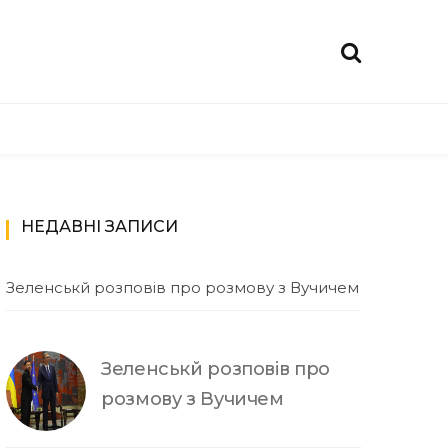
НЕДАВНІ ЗАПИСИ
Зеленськй розповів про розмову з Вучичем
Зеленськй розповів про
розмову з Вучичем