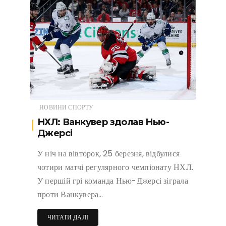
НОВИНИ СПОРТУ
НХЛ: Ванкувер здолав Нью-
Джерсі
У ніч на вівторок, 25 березня, відбулися
чотири матчі регулярного чемпіонату НХЛ.
У першій грі команда Нью-Джерсі зіграла
проти Ванкувера…
ЧИТАТИ ДАЛІ