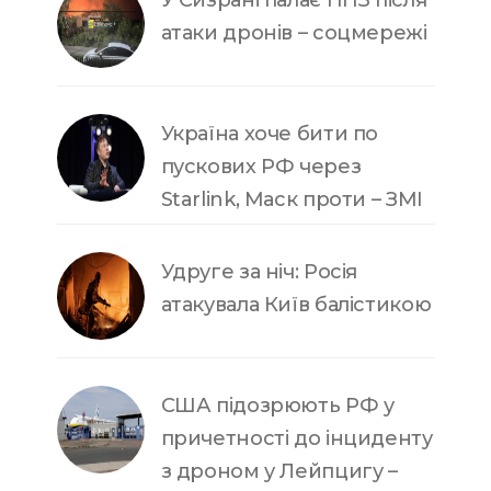
У Сизрані палає НПЗ після
атаки дронів – соцмережі
Україна хоче бити по
пускових РФ через
Starlink, Маск проти – ЗМІ
Удруге за ніч: Росія
атакувала Київ балістикою
США підозрюють РФ у
причетності до інциденту
з дроном у Лейпцигу –