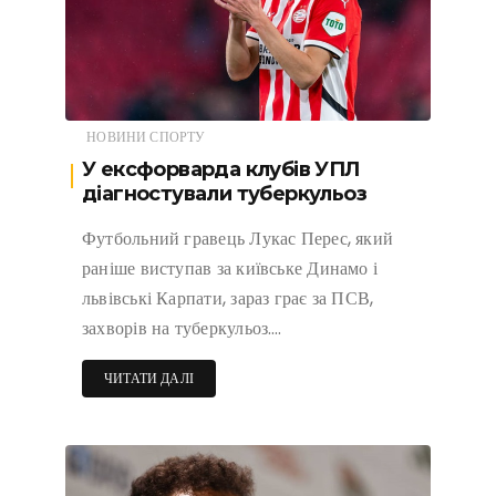
НОВИНИ СПОРТУ
У ексфорварда клубів УПЛ
діагностували туберкульоз
Футбольний гравець Лукас Перес, який
раніше виступав за київське Динамо і
львівські Карпати, зараз грає за ПСВ,
захворів на туберкульоз….
ЧИТАТИ ДАЛІ