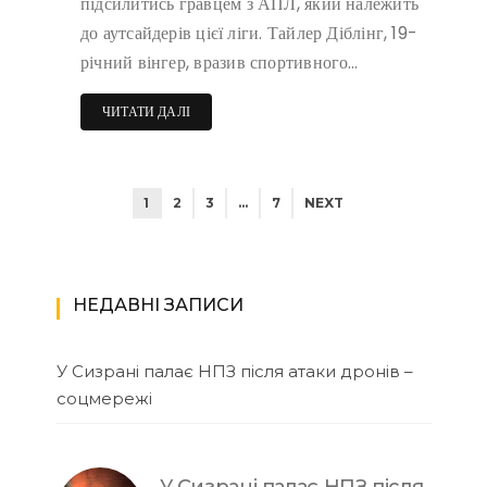
підсилитись гравцем з АПЛ, який належить
до аутсайдерів цієї ліги. Тайлер Діблінг, 19-
річний вінгер, вразив спортивного…
ЧИТАТИ ДАЛІ
1
2
3
…
7
NEXT
НЕДАВНІ ЗАПИСИ
У Сизрані палає НПЗ після атаки дронів –
соцмережі