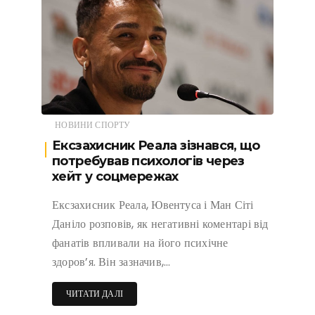
НОВИНИ СПОРТУ
Ексзахисник Реала зізнався, що
потребував психологів через
хейт у соцмережах
Ексзахисник Реала, Ювентуса і Ман Сіті
Даніло розповів, як негативні коментарі від
фанатів впливали на його психічне
здоров’я. Він зазначив,…
ЧИТАТИ ДАЛІ