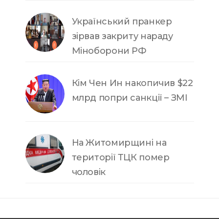
Український пранкер
зірвав закриту нараду
Міноборони РФ
Кім Чен Ин накопичив $22
млрд попри санкції – ЗМІ
На Житомирщині на
території ТЦК помер
чоловік