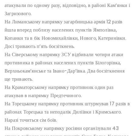
атакували по одному разу, відповідно, в районі Кам’янки і
Загризового.
На Лиманському напрямку загарбницька армія 12 разів
йшла вперед поблизу населених пунктів Ямполівка,
Копанки та в бік Новомихайлівки, Нового, Катеринівки.
Досі тривають п’ять боєзіткнень.
На Сіверському напрямку ЗСУ відбивали чотири атаки
противника в районах населених пунктів Білогорівка,
Верхньокам’янське та Івано-Дар’ївка. Два боєзіткнення
ще тривають.
На Краматорському напрямку противник один раз
атакував в напрямку Предтечиного.
На Торецькому напрямку противник штурмував 17 разів в
районах Торецька та неподалік Диліївки і Кримського.
Наразі точиться сім боїв.
На Покровському напрямку росіяни організували 43