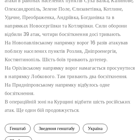
атаки в районах населених пунктів Суха Балка, Калинове,
Олександропіль, Зелене Поле, Єлизаветівка, Котлине,
Удачне, Преображенка, Андріївка, Богданівка та в
напрямках Новосергіївки та Котлярівки. Сили оборони
відбили 39 атак, чотири боєзіткнення досі тривають.
На Новопавлівському напрямку ворог 16 разів атакував
поблизу населених пунктів Розлив, Дніпроенергія,
Костянтинопіль. Шість боїв тривають дотепер.
На Оріхівському напрямку ворог намагається просунутися
в напрямку Лобкового. Там тривають два боєзіткнення.
На Придніпровському напрямку відбулось одне
боєзіткнення.
В операційній зоні на Курщині відбити шість російських
атак. Ще один бій продовжується.
Генштаб
Зведення генштабу
Україна