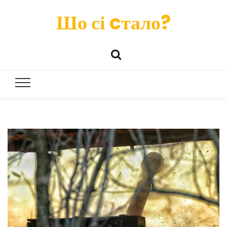
Шо сі cтало?