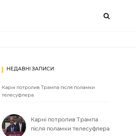
НЕДАВНІ ЗАПИСИ
Карні потролив Трампа після поламки
телесуфлера
Карні потролив Трампа
після поламки телесуфлера