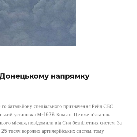
а Донецькому напрямку
-го батальйону спеціального призначення Рейд СБС
ський установка М-1978 Коксан. Це вже п’ята така
нього місяця, повідомили від Сил безпілотних систем. За
д 25 тисяч ворожих артилерійських систем, тому