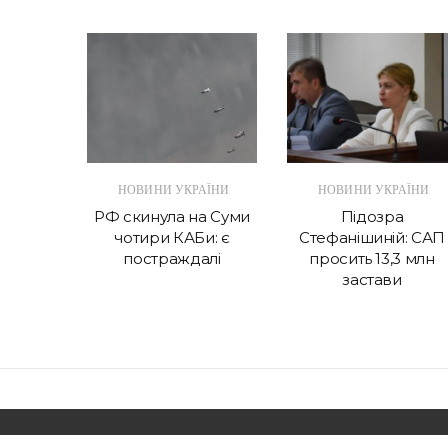
АЇНИ
НОВИНИ УКРАЇНИ
НОВИНИ УКРАЇНИ
ься
РФ скинула на Суми
Підозра
 Реакція
чотири КАБи: є
Стефанішиній: САП
удар
постраждалі
просить 13,3 млн
застави