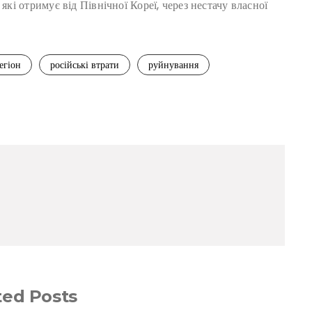
які отримує від Північної Кореї, через нестачу власної
егіон
російські втрати
руйнування
ted Posts