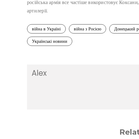
російська армія все частіше використовує Коксани, 
артилерії.
війна в Україні
війна з Росією
Донецький р
Українські новини
Alex
Rela