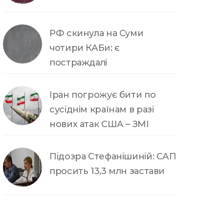
РФ скинула на Суми
чотири КАБи: є
постраждалі
Іран погрожує бити по
сусіднім країнам в разі
нових атак США – ЗМІ
Підозра Стефанішиній: САП
просить 13,3 млн застави