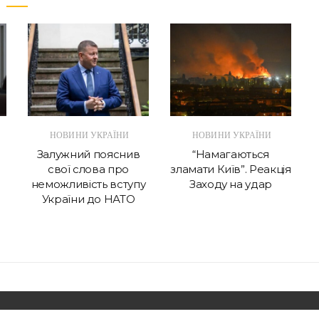
НОВИНИ УКРАЇНИ
НОВИНИ УКРАЇНИ
Залужний пояснив
“Намагаються
свої слова про
зламати Київ”. Реакція
неможливість вступу
Заходу на удар
України до НАТО
Copyright. Шо сі cтало? | Wishful Blog by
Wishfulthemes