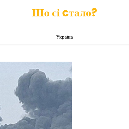
Шо сі cтало?
Україна