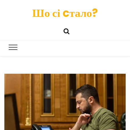
Шо сі cтало?