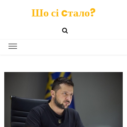
Шо сі cтало?