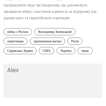
підтримувати будь-які ініціативи, що допоможуть
завершити війну, і висловив вдячність за підтримку від
українських та європейських партнерів.
війна з Росією
Володимир Зеленський
переговори
припинення вогню
Росія
Саудівська Аравія
США
Україна
чекає
Alex