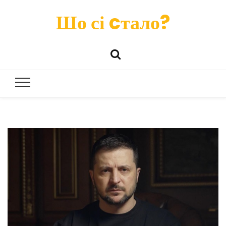
Шо сі cтало?